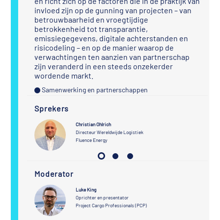
en richt zich op de factoren die in de praktijk van
invloed zijn op de gunning van projecten – van
betrouwbaarheid en vroegtijdige
betrokkenheid tot transparantie,
emissiegegevens, digitale achterstanden en
risicodeling – en op de manier waarop de
verwachtingen ten aanzien van partnerschap
zijn veranderd in een steeds onzekerder
wordende markt.
Samenwerking en partnerschappen
Sprekers
Christian Ohlrich
ek
Directeur Wereldwijde Logistiek
Fluence Energy
Moderator
Luke King
Oprichter en presentator
Project Cargo Professionals (PCP)