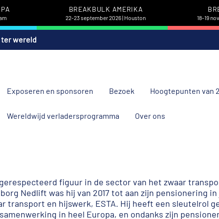
OPA
BREAKBULK AMERIKA
BR
dam
22-23 september 2026 | Houston
18-19 no
 ter wereld
Exposeren en sponsoren
Bezoek
Hoogtepunten van 
Wereldwijd verladersprogramma
Over ons
r gerespecteerd figuur in de sector van het zwaar transp
rg Nedlift was hij van 2017 tot aan zijn pensionering in 
r transport en hijswerk, ESTA. Hij heeft een sleutelrol 
amenwerking in heel Europa, en ondanks zijn pensionering