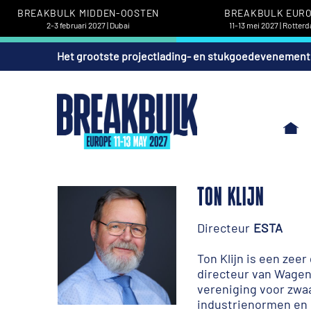
BREAKBULK MIDDEN-OOSTEN
BREAKBULK EUR
2-3 februari 2027 | Dubai
11-13 mei 2027 | Rotter
Het grootste projectlading- en stukgoedevenement
TON KLIJN
Directeur
ESTA
Ton Klijn is een zee
directeur van Wagenbo
vereniging voor zwaa
industrienormen en s