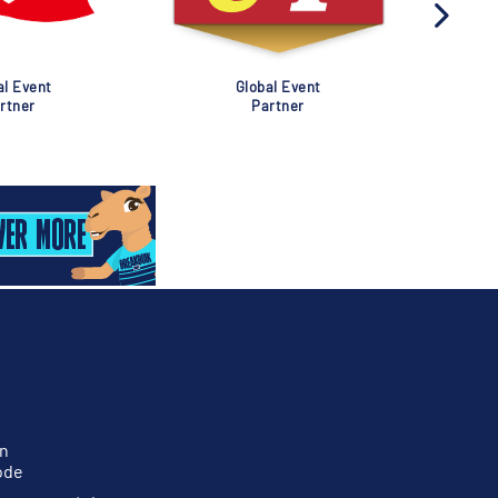
al Event
Global Event
rtner
Partner
n
ode