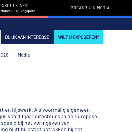
EAKBULK AZIË
BREAKBULK MEDIA
vember 2026 | Singapore
BLIJK VAN INTERESSE
WILT U EXPOSEREN?
2026
Media
ort en hijswerk. Als voormalig algemeen
juli van dit jaar directeur van de Europese
gespeeld bij het vormgeven van
 blijft hij actief betrokken bij het