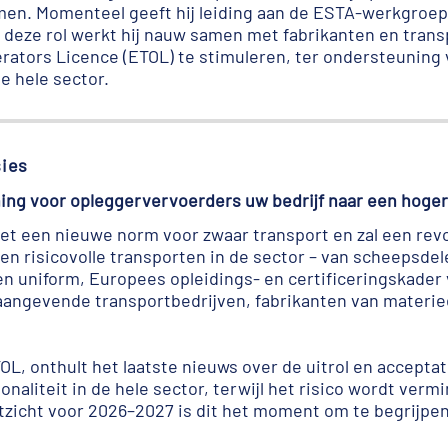
en. Momenteel geeft hij leiding aan de ESTA-werkgroep
 deze rol werkt hij nauw samen met fabrikanten en tran
rators Licence (ETOL) te stimuleren, ter ondersteuning 
de hele sector.
ies
ing voor opleggervervoerders uw bedrijf naar een hoger 
zet een nieuwe norm voor zwaar transport en zal een re
risicovolle transporten in de sector – van scheepsdele
n uniform, Europees opleidings- en certificeringskader 
angevende transportbedrijven, fabrikanten van materiee
L, onthult het laatste nieuws over de uitrol en acceptat
onaliteit in de hele sector, terwijl het risico wordt ver
itzicht voor 2026–2027 is dit het moment om te begrijpe