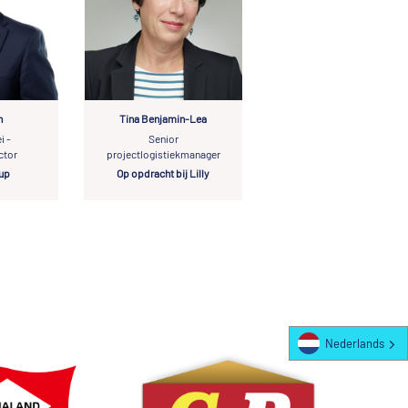
n
Tina Benjamin-Lea
i -
Senior
ctor
projectlogistiekmanager
up
Op opdracht bij Lilly
Nederlands