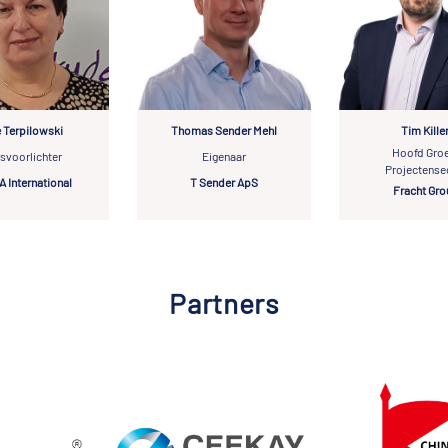
 Terpilowski
Thomas Sender Mehl
Tim Kille
Hoofd Groe
svoorlichter
Eigenaar
Projectense
 International
T Sender ApS
Fracht Gro
Partners