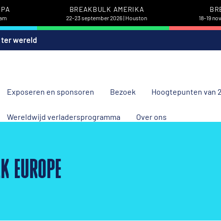
OPA
BREAKBULK AMERIKA
BR
dam
22-23 september 2026 | Houston
18-19 no
 ter wereld
Exposeren en sponsoren
Bezoek
Hoogtepunten van 
Wereldwijd verladersprogramma
Over ons
K EUROPE