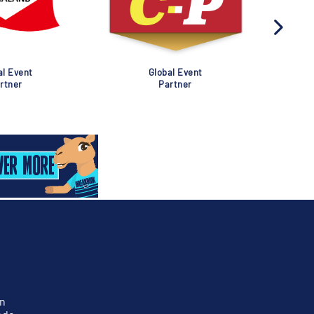
al Event
Global Event
rtner
Partner
n