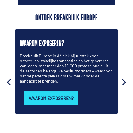
ONTDEK BREAKBULK EUROPE
WAAROM EXPOSEREN?
Breakbulk Europe is dé plek bij uitstek voor
netwerken, zakelijke transacties en het genereren
van leads, met meer dan 12.000 professionals uit
de sector en belangrijke besluitvormers – waardoor
het de perfecte plek is om uw merk onder de
aandacht te brengen.
WAAROM EXPOSEREN?