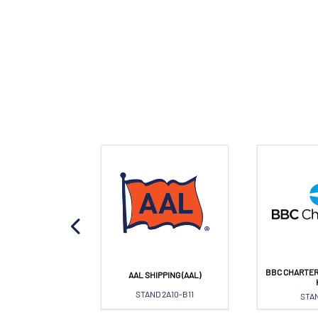
BBC CHARTER
OPA PORT
AAL SHIPPING (AAL)
AND 1L21
STAND 2A10-B11
STAN