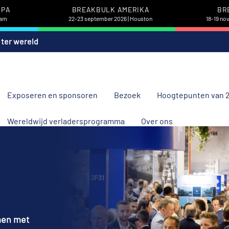
OPA
BREAKBULK AMERIKA
BR
dam
22-23 september 2026 | Houston
18-19 no
 ter wereld
Exposeren en sponsoren
Bezoek
Hoogtepunten van 
Wereldwijd verladersprogramma
Over ons
men met