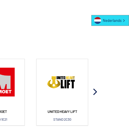
Nederlands
MOET
UNITED HEAVY LIFT
EUROPO
 1E21
STAND 2C30
STAND 