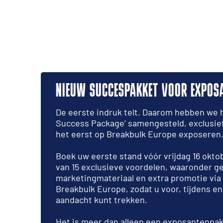
NIEUW SUCCESPAKKET VOOR EXPOS
De eerste indruk telt. Daarom hebben we 
Success Package’ samengesteld, exclusief
het eerst op Breakbulk Europe exposeren
Boek uw eerste stand vóór vrijdag 16 okto
van 15 exclusieve voordelen, waaronder g
marketingmateriaal en extra promotie via
Breakbulk Europe, zodat u voor, tijdens 
aandacht kunt trekken.
Het is meer dan alleen een exposantenpak