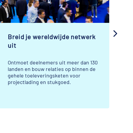
Breid je wereldwijde netwerk
L
uit
Ontmoet deelnemers uit meer dan 130
Br
landen en bouw relaties op binnen de
d
gehele toeleveringsketen voor
ve
projectlading en stukgoed.
me
se