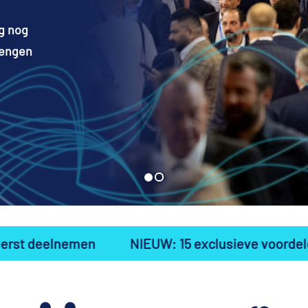
g nog
rengen
n
NIEUW: 15 exclusieve voordelen voor exposan