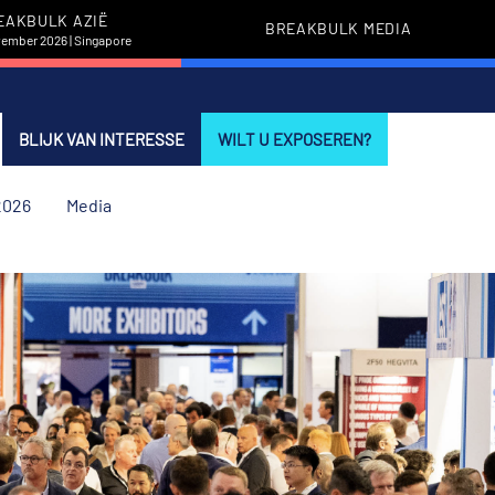
EAKBULK AZIË
BREAKBULK MEDIA
vember 2026 | Singapore
BLIJK VAN INTERESSE
WILT U EXPOSEREN?
2026
Media