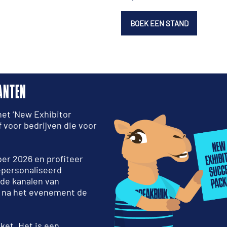
BOEK EEN STAND
ANTEN
het ‘New Exhibitor
 voor bedrijven die voor
.
ber 2026 en profiteer
epersonaliseerd
 de kanalen van
en na het evenement de
ket. Het is een