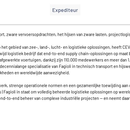
Expediteur
port, zware vervoersopdrachten, het hijsen van zware lasten, projectlogi
et gebied van zee-, land-, lucht- en logistieke oplossingen, heeft CEVA
d logistiek bedrijf dat end-to-end supply chain-oplossingen op maat bi
 afgewerkte voertuigen, dankzij zijn 110.000 medewerkers en meer dan 
decennialange specialisatie van Fagioli in technisch transport en hijsw
ijkheden en wereldwijde aanwezigheid.
werk, strenge operationele normen en een gezamenlijke toewijding aan 
 | Fagioli in staat om volledig beheerde logistieke oplossingen op were
 end-to-end beheer van complexe industriële projecten — en neemt daar