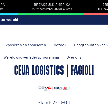
OPA
BREAKBULK AMERIKA
BR
dam
22-23 september 2026 | Houston
18-19 no
 ter wereld
Exposeren en sponsoren
Bezoek
Hoogtepunten van 
Wereldwijd verladersprogramma
Over ons
CEVA LOGISTICS | FAGIOLI
Stand: 2F10-G11