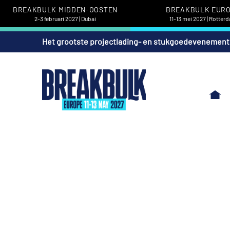
BREAKBULK MIDDEN-OOSTEN
BREAKBULK EUR
2-3 februari 2027 | Dubai
11-13 mei 2027 | Rotter
Het grootste projectlading- en stukgoedevenement