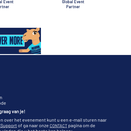
al Event
Global Event
rtner
Partner
n
ode
raag van je!
n over het evenement kunt u een e-mail sturen naar
 Support
of ga naar onze
pagina om de
CONTACT
 vinden die u het beste kan helpen;