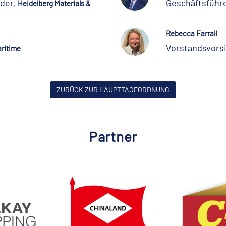
nder,
Geschäftsführ
Heidelberg Materials &
Rebecca Farrall
Vorstandsvors
aritime
ZURÜCK ZUR HAUPTTAGEORDNUNG
Partner