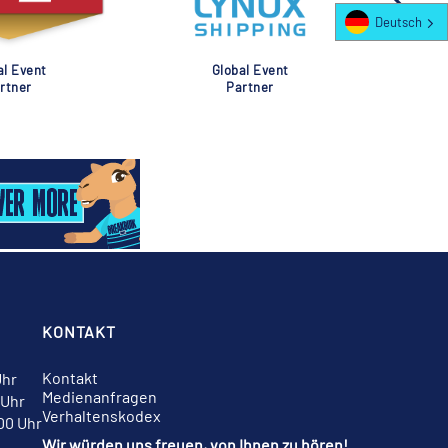
Deutsch
al Event
Global Event
rtner
Partner
KONTAKT
Kontakt
Uhr
Medienanfragen
 Uhr
Verhaltenskodex
:00 Uhr
Wir würden uns freuen, von Ihnen zu hören!