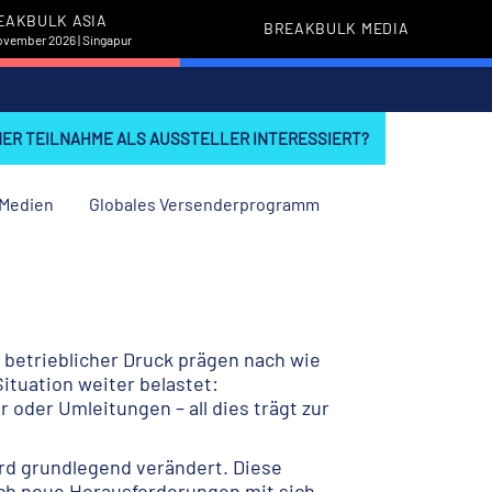
EAKBULK ASIA
BREAKBULK MEDIA
November 2026 | Singapur
INER TEILNAHME ALS AUSSTELLER INTERESSIERT?
Medien
Globales Versenderprogramm
betrieblicher Druck prägen nach wie
Situation weiter belastet:
oder Umleitungen – all dies trägt zur
ord grundlegend verändert. Diese
uch neue Herausforderungen mit sich.