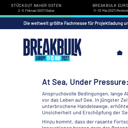
STÜCKGUT NAHER OSTEN
BREAKBULK EUR
2.–3. Februar 2027 | Dubai
11.–13. Mai 2027 | Rotte
Die weltweit größte Fachmesse für Projektladung u
At Sea, Under Pressure:
Anspruchsvolle Bedingungen, lange A
vor das Leben auf See. In jüngster Zei
unterbrochene Handelswege, erhöhte S
Unsicherheit und Erschöpfung der Se
Hinzu kommt, dass der rasante Fortsc
Innovationen bergen zwar das Potenzi