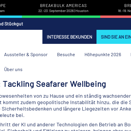
OPE
BREAKBULK AMERICAS
BR
rdam
22.–23. September 2026 | Houston
18.–19. 
nd Stückgut
INTERESSE BEKUNDEN
SIND SIE AN E
Aussteller & Sponsor
Besuche
Höhepunkte 2026
Über uns
 Tackling Seafarer Wellbeing
bwesenheiten von zu Hause und ein ständig wachsender 
t kommt zudem geopolitische Instabilität hinzu, die die 
icherheitsbedenken und längere Liegezeiten vor Anker 
eleute bei.
hritt der KI und anderer Technologien den Betrieb an B
al, Sicherheit und Effizienz zu steigern, bringen aber a