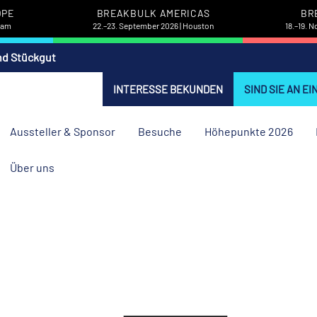
OPE
BREAKBULK AMERICAS
BR
rdam
22.–23. September 2026 | Houston
18.–19. 
nd Stückgut
INTERESSE BEKUNDEN
SIND SIE AN E
Aussteller & Sponsor
Besuche
Höhepunkte 2026
Über uns