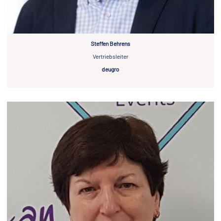
Steffen Behrens
Vertriebsleiter
deugro