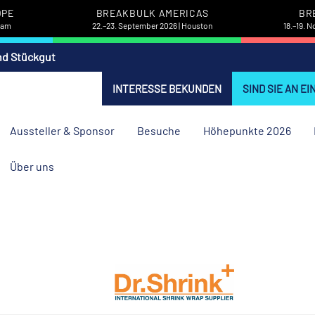
OPE
BREAKBULK AMERICAS
BR
rdam
22.–23. September 2026 | Houston
18.–19. 
nd Stückgut
INTERESSE BEKUNDEN
SIND SIE AN E
Aussteller & Sponsor
Besuche
Höhepunkte 2026
Über uns