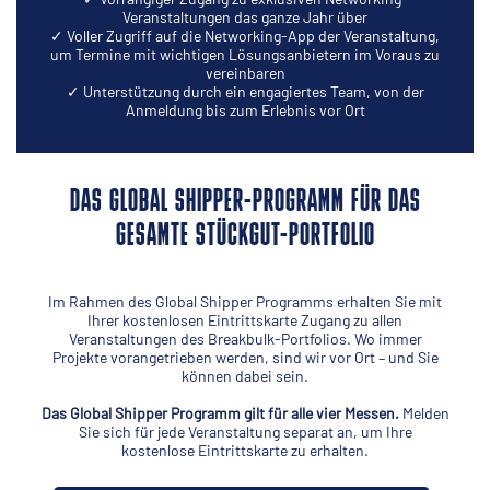
Veranstaltungen das ganze Jahr über
✓ Voller Zugriff auf die Networking-App der Veranstaltung,
um Termine mit wichtigen Lösungsanbietern im Voraus zu
vereinbaren
✓ Unterstützung durch ein engagiertes Team, von der
Anmeldung bis zum Erlebnis vor Ort
DAS GLOBAL SHIPPER-PROGRAMM FÜR DAS
GESAMTE STÜCKGUT-PORTFOLIO
Im Rahmen des Global Shipper Programms erhalten Sie mit
Ihrer kostenlosen Eintrittskarte Zugang zu allen
Veranstaltungen des Breakbulk-Portfolios. Wo immer
Projekte vorangetrieben werden, sind wir vor Ort – und Sie
können dabei sein.
Das Global Shipper Programm gilt für alle vier Messen.
Melden
Sie sich für jede Veranstaltung separat an, um Ihre
kostenlose Eintrittskarte zu erhalten.