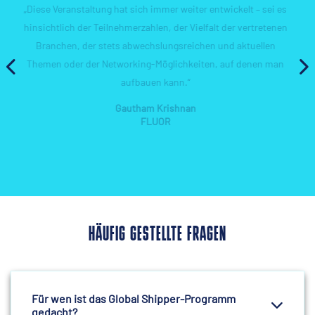
– sei es
„Wenn du dein Netzwerk erweitern möchtest, empfehle ich
tretenen
dir, beizutreten.“
ellen
Jikang Choi
nen man
SAMSUNG E&A
HÄUFIG GESTELLTE FRAGEN
Für wen ist das Global Shipper-Programm
gedacht?