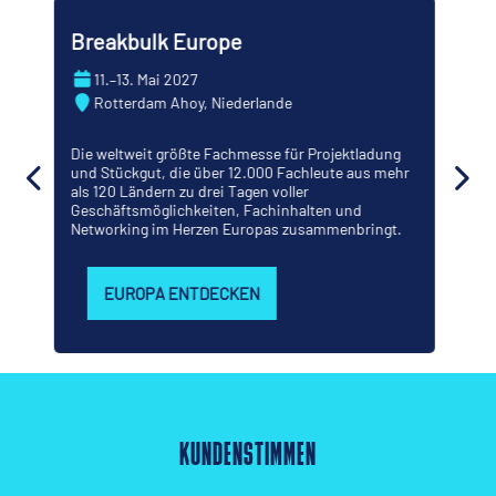
Breakbulk Americas
22.–23. September 2026
George R. Brown Convention Center, Houston,
Texas
Die führende Fachmesse für Projektladungen in
hr
Amerika findet in der Energiehauptstadt der Welt
statt – dort, wo die wichtigsten
Projektentscheidungen der Region getroffen und
.
Geschäfte abgeschlossen werden.
AMERIKA ENTDECKEN
KUNDENSTIMMEN