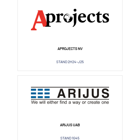
APROJECTS NV
STAND 2H24-J25
ARIJUS UAB
STAND 1G45