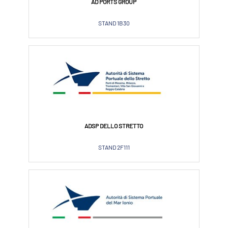
AD PORTS GROUP
STAND 1B30
ADSP DELLO STRETTO
STAND 2F111