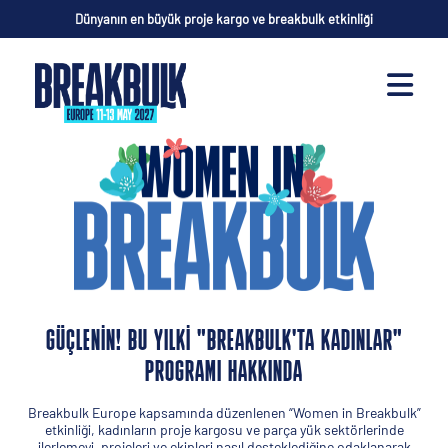
Dünyanın en büyük proje kargo ve breakbulk etkinliği
GÜÇLENIN! BU YILKI "BREAKBULK'TA KADINLAR"
PROGRAMI HAKKINDA
Breakbulk Europe kapsamında düzenlenen “Women in Breakbulk”
etkinliği, kadınların proje kargosu ve parça yük sektörlerinde
ilerlemeyi, projeleri ve ekipleri nasıl desteklediğine odaklanarak