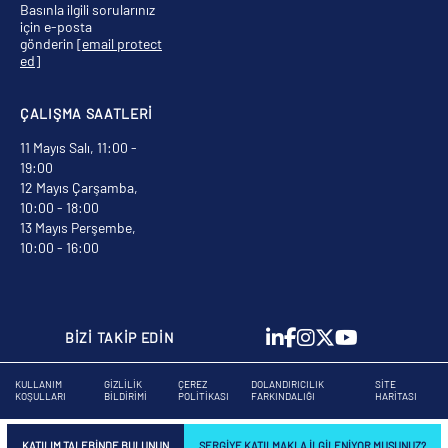
Basınla ilgili sorularınız
için e-posta
gönderin
[email protect
ed]
ÇALIŞMA SAATLERİ
11 Mayıs Salı, 11:00 -
19:00
12 Mayıs Çarşamba,
10:00 - 18:00
13 Mayıs Perşembe,
10:00 - 16:00
BİZİ TAKİP EDİN
KULLANIM
GIZLILIK
ÇEREZ
DOLANDIRICILIK
SITE
KOŞULLARI
BILDIRIMI
POLITIKASI
FARKINDALIĞI
HARITASI
KATILIM TALEBINDE BULUNUN
SERGIYE KATILMAKLA ILGILENIYOR MUSUNUZ?