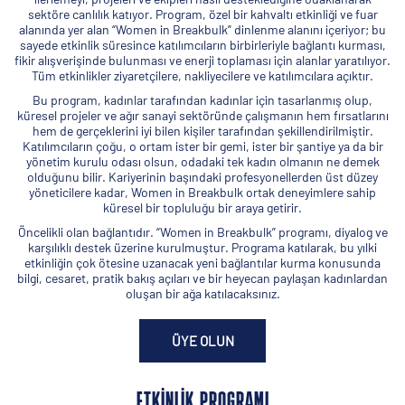
sektöre canlılık katıyor. Program, özel bir kahvaltı etkinliği ve fuar
alanında yer alan “Women in Breakbulk” dinlenme alanını içeriyor; bu
sayede etkinlik süresince katılımcıların birbirleriyle bağlantı kurması,
fikir alışverişinde bulunması ve enerji toplaması için alanlar yaratılıyor.
Tüm etkinlikler ziyaretçilere, nakliyecilere ve katılımcılara açıktır.
Bu program, kadınlar tarafından kadınlar için tasarlanmış olup,
küresel projeler ve ağır sanayi sektöründe çalışmanın hem fırsatlarını
hem de gerçeklerini iyi bilen kişiler tarafından şekillendirilmiştir.
Katılımcıların çoğu, o ortam ister bir gemi, ister bir şantiye ya da bir
yönetim kurulu odası olsun, odadaki tek kadın olmanın ne demek
olduğunu bilir. Kariyerinin başındaki profesyonellerden üst düzey
yöneticilere kadar, Women in Breakbulk ortak deneyimlere sahip
küresel bir topluluğu bir araya getirir.
Öncelikli olan bağlantıdır. “Women in Breakbulk” programı, diyalog ve
karşılıklı destek üzerine kurulmuştur. Programa katılarak, bu yılki
etkinliğin çok ötesine uzanacak yeni bağlantılar kurma konusunda
bilgi, cesaret, pratik bakış açıları ve bir heyecan paylaşan kadınlardan
oluşan bir ağa katılacaksınız.
ÜYE OLUN
ETKINLIK PROGRAMI