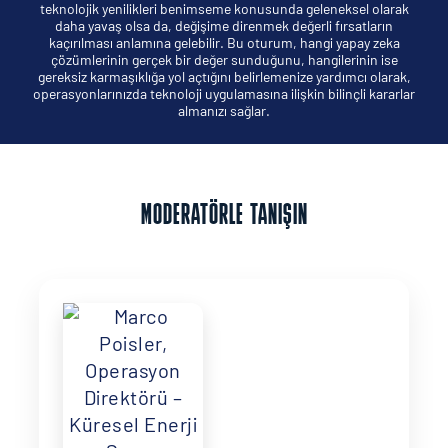
teknolojik yenilikleri benimseme konusunda geleneksel olarak
daha yavaş olsa da, değişime direnmek değerli fırsatların
kaçırılması anlamına gelebilir. Bu oturum, hangi yapay zeka
çözümlerinin gerçek bir değer sunduğunu, hangilerinin ise
gereksiz karmaşıklığa yol açtığını belirlemenize yardımcı olarak,
operasyonlarınızda teknoloji uygulamasına ilişkin bilinçli kararlar
almanızı sağlar.
MODERATÖRLE TANIŞIN