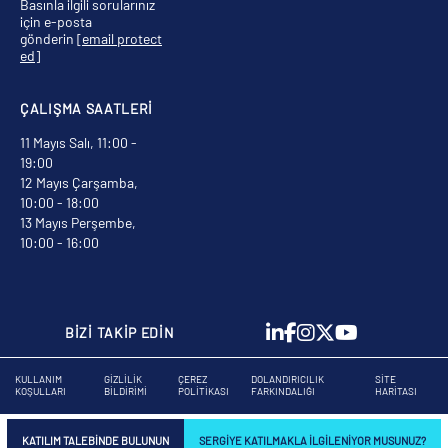
Basınla ilgili sorularınız
için e-posta
gönderin
[email protect
ed]
ÇALIŞMA SAATLERİ
11 Mayıs Salı, 11:00 -
19:00
12 Mayıs Çarşamba,
10:00 - 18:00
13 Mayıs Perşembe,
10:00 - 16:00
BİZİ TAKİP EDİN
KULLANIM
GIZLILIK
ÇEREZ
DOLANDIRICILIK
SITE
KOŞULLARI
BILDIRIMI
POLITIKASI
FARKINDALIĞI
HARITASI
KATILIM TALEBINDE BULUNUN
SERGIYE KATILMAKLA ILGILENIYOR MUSUNUZ?