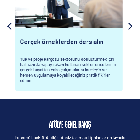
Ziyaretinizi gerçek bir değere
dönüştürün
Breakbulk Europe'da geçireceğiniz zamanı en verimli
şekilde değerlendirin ve etkinlikten sadece
sektördeki bağlantılarla sınırlı kalmayacak
kazanımlarla ayrılın.
ATÖLYE GENEL BAKIŞ
Parça yük sektörü, diğer deniz taşımacılığı alanlarına kıyasla