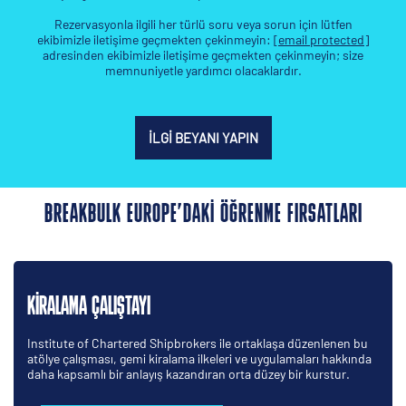
Rezervasyonla ilgili her türlü soru veya sorun için lütfen
ekibimizle iletişime geçmekten çekinmeyin:
[email protected]
adresinden ekibimizle iletişime geçmekten çekinmeyin; size
memnuniyetle yardımcı olacaklardır.
İLGI BEYANI YAPIN
BREAKBULK EUROPE’DAKI ÖĞRENME FIRSATLARI
KIRALAMA ÇALIŞTAYI
Institute of Chartered Shipbrokers ile ortaklaşa düzenlenen bu
atölye çalışması, gemi kiralama ilkeleri ve uygulamaları hakkında
daha kapsamlı bir anlayış kazandıran orta düzey bir kurstur.