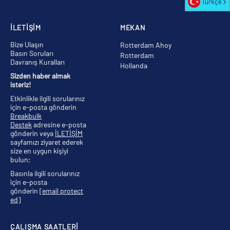
Türkçe
İLETİŞİM
MEKAN
Bize Ulaşın
Rotterdam Ahoy
Basın Soruları
Rotterdam
Davranış Kuralları
Hollanda
Sizden haber almak
isteriz!
Etkinlikle ilgili sorularınız
için e-posta gönderin
Breakbulk
Destek
adresine e-posta
gönderin veya
İLETİŞİM
sayfamızı ziyaret ederek
size en uygun kişiyi
bulun;
Basınla ilgili sorularınız
için e-posta
gönderin
[email protect
ed]
ÇALIŞMA SAATLERİ