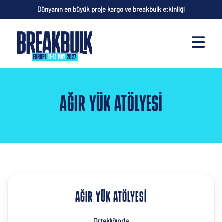
Dünyanın en büyük proje kargo ve breakbulk etkinliği
AĞIR YÜK ATÖLYESI
AĞIR YÜK ATÖLYESI
Ortaklığında