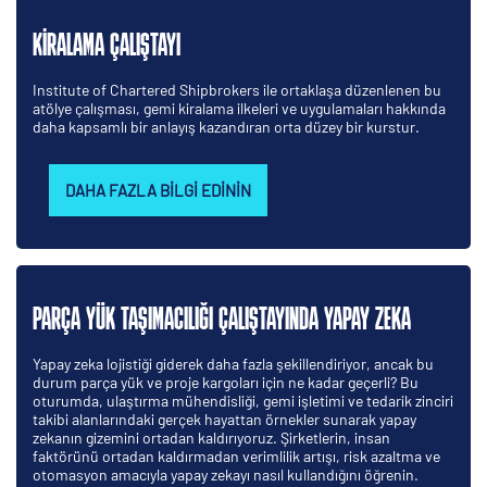
KIRALAMA ÇALIŞTAYI
Institute of Chartered Shipbrokers ile ortaklaşa düzenlenen bu
atölye çalışması, gemi kiralama ilkeleri ve uygulamaları hakkında
daha kapsamlı bir anlayış kazandıran orta düzey bir kurstur.
DAHA FAZLA BILGI EDININ
PARÇA YÜK TAŞIMACILIĞI ÇALIŞTAYINDA YAPAY ZEKA
Yapay zeka lojistiği giderek daha fazla şekillendiriyor, ancak bu
durum parça yük ve proje kargoları için ne kadar geçerli? Bu
oturumda, ulaştırma mühendisliği, gemi işletimi ve tedarik zinciri
takibi alanlarındaki gerçek hayattan örnekler sunarak yapay
zekanın gizemini ortadan kaldırıyoruz. Şirketlerin, insan
faktörünü ortadan kaldırmadan verimlilik artışı, risk azaltma ve
otomasyon amacıyla yapay zekayı nasıl kullandığını öğrenin.