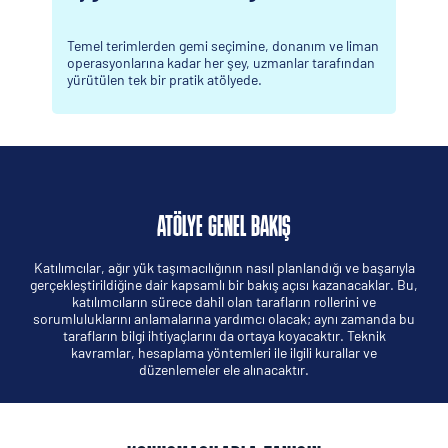
çimine, donanım ve liman
Breakbulk Europe'da geçireceğiniz 
şey, uzmanlar tarafından
şekilde değerlendirin ve etkinlikte
lyede.
sektördeki bağlantılarla sınırlı kal
kazanımlarla ayrılın
ATÖLYE GENEL BAKIŞ
Katılımcılar, ağır yük taşımacılığının nasıl planlandığı ve başarıyla
gerçekleştirildiğine dair kapsamlı bir bakış açısı kazanacaklar. Bu,
katılımcıların sürece dahil olan tarafların rollerini ve
sorumluluklarını anlamalarına yardımcı olacak; aynı zamanda bu
tarafların bilgi ihtiyaçlarını da ortaya koyacaktır. Teknik
kavramlar, hesaplama yöntemleri ile ilgili kurallar ve
düzenlemeler ele alınacaktır.