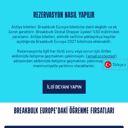
REZERVASYON NASIL YAPILIR
Atölye biletleri, Breakbulk Europe biletinize dahil değildir ve ek
ücret gerektirir. Breakbulk Global Shipper üyeleri %50 indirimden
yararlanır. Atölye biletleri, etkinlik tarihine yaklaştıkça kayıtlar
açıldığında Breakbulk Europe 2027 biletinize eklenebilir.
Rezervasyonla ilgili her türlü soru veya sorun için lütfen
ekibimizle iletişime geçmekten çekinmeyin:
[email protected]
adresinden ekibimizle iletişime geçmekten çekinmeyin; size
Türkçe
memnuniyetle yardımcı olacaklardır.
İLGI BEYANI YAPIN
BREAKBULK EUROPE’DAKI ÖĞRENME FIRSATLARI