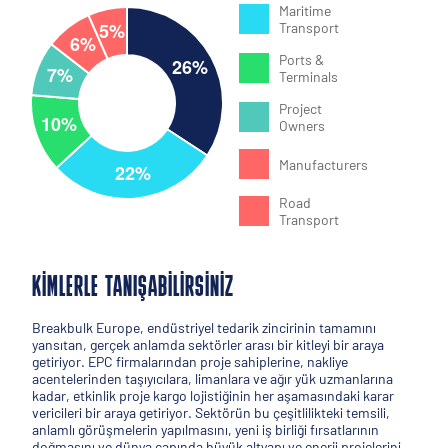
Maritime
Transport
Ports &
Terminals
Project
Owners
Manufacturers
Road
Transport
KIMLERLE TANIŞABILIRSINIZ
Breakbulk Europe, endüstriyel tedarik zincirinin tamamını
yansıtan, gerçek anlamda sektörler arası bir kitleyi bir araya
getiriyor. EPC firmalarından proje sahiplerine, nakliye
acentelerinden taşıyıcılara, limanlara ve ağır yük uzmanlarına
kadar, etkinlik proje kargo lojistiğinin her aşamasındaki karar
vericileri bir araya getiriyor. Sektörün bu çeşitlilikteki temsili,
anlamlı görüşmelerin yapılmasını, yeni iş birliği fırsatlarının
doğmasını ve dünya çapında büyük altyapı ve enerji projelerini