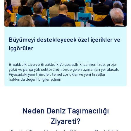
Büyümeyi destekleyecek özel içerikler ve
içgörüler
Breakbulk Live ve Breakbulk Voices adlı iki sahnemizde, proje
yükü ve parça yük sektörünün önde gelen uzmanları yer alacak.
Piyasadaki yeni trendler, temel zorluklar ve yeni fırsatlar
hakkında değerli bilgiler edinin.
Limanlar ve Terminaller neden
Neden Deniz Taşımacılığı
Nakliye acenteleri neden
katılıyor?
katılıyor?
Ziyareti?