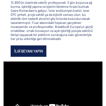
12.800’ün üzerinde sektör profesyoneli, 3 gün boyunca ağ
kurma, işbirliği yapma ve işlerini ilerletme fırsatı bulmak
üzere Rotterdam’a geliyor. İster endüstriyel üretici, ister
EPC şirketi, proje sahibi ya da lojistik uzmanı olun, bu
etkinlik tüm tedarik zincirini göz önünde bulundurularak
tasarlanmıştır. Fuar alanındaki heyecan gerçekten
muazzamdır ve profesyoneller, Breakbulk Europe’un güçlü
ortaklıklar, ortak inovasyon ve açık işbirliği yoluyla sektörü
ileriye taşıyacak bir platform sunduğuna olan güvenleriyle
her yıl bu etkinliğe geri dönmektedir.
İLGI BEYANI YAPIN