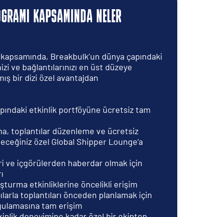
OGRAMI KAPSAMINDA NELER
 kapsamında, Breakbulk’un dünya çapındaki
izi ve bağlantılarınızı en üst düzeye
ış bir dizi özel avantajdan
ındaki etkinlik portföyüne ücretsiz tam
ma, toplantılar düzenleme ve ücretsiz
ileceğiniz özel Global Shipper Lounge’a
i ve içgörülerden haberdar olmak için
ı
şturma etkinliklerine öncelikli erişim
larla toplantıları önceden planlamak için
ygulamasına tam erişim
kinlik deneyimine kadar özel bir ekipten