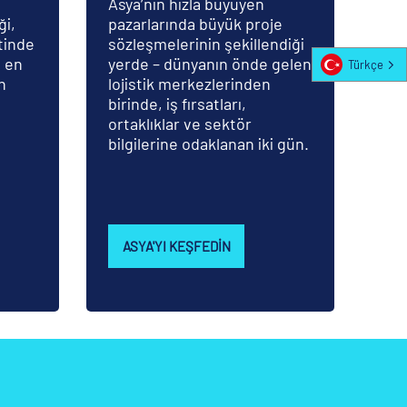
Asya’nın hızla büyüyen
ği,
pazarlarında büyük proje
tinde
sözleşmelerinin şekillendiği
n en
yerde – dünyanın önde gelen
Türkçe
n
lojistik merkezlerinden
birinde, iş fırsatları,
ortaklıklar ve sektör
bilgilerine odaklanan iki gün.
ASYA'YI KEŞFEDIN