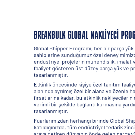
BREAKBULK GLOBAL NAKLIYECI PRO
Global Shipper Programı, her bir parça yük 
sahiplerine sunduğumuz özel deneyimimizd
endüstriyel projelerin mühendislik, imalat 
faaliyet gösteren üst düzey parça yük ve pro
tasarlanmıştır.
Etkinlik öncesinde kişiye özel tanıtım faaliy
alanında ayrılmış özel bir alana ve özenle 
fırsatlarına kadar, bu etkinlik nakliyecilerin 
verimli bir şekilde bağlantı kurmasına yar
tasarlanmıştır.
Fuarlarımızdan herhangi birinde Global Sh
katıldığınızda, tüm endüstriyel tedarik zincir
araya getiren dünyanın önde gelen parça yü