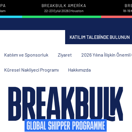
UPA
BREAKBULK AMERIKA
BR
rdam
22-23 Eylül 2026 | Houston
18-19 
KATILIM TALEBINDE BULUNUN
Katılım ve Sponsorluk
Ziyaret
2026 Yılına İlişkin Öneml
Küresel Nakliyeci Programı
Hakkımızda