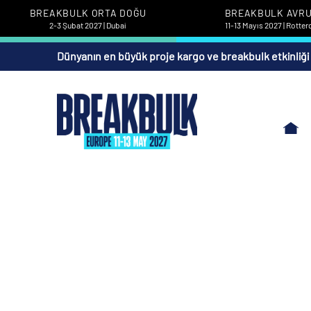
BREAKBULK ORTA DOĞU
BREAKBULK AVR
2-3 Şubat 2027 | Dubai
11-13 Mayıs 2027 | Rotte
Dünyanın en büyük proje kargo ve breakbulk etkinliği