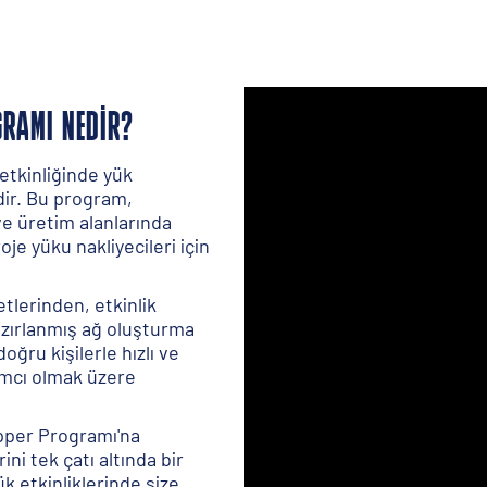
GRAMI NEDIR?
etkinliğinde yük
ir. Bu program,
ve üretim alanlarında
je yüku nakliyecileri için
etlerinden, etkinlik
hazırlanmış ağ oluşturma
doğru kişilerle hızlı ve
dımcı olmak üzere
ipper Programı'na
ini tek çatı altında bir
k etkinliklerinde size