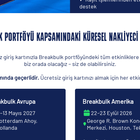
destek
K PORTFÖYÜ KAPSAMINDAKI KÜRESEL NAKLIYECI
iriş kartınızla Breakbulk portföyündeki tüm etkinliklere ka
biz orada olacağız – siz de olabilirsiniz.
ında geçerlidir.
Ücretsiz giriş kartınızı almak için her etk
kbulk Avrupa
Breakbulk Amerika
1–13 Mayıs 2027
22–23 Eylül 2026
otterdam Ahoy,
George R. Brown Kon
ollanda
Merkezi, Houston, Te