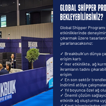
GLOBAL SHIPPER PR
BEKLEYEBILIRSINIZ?
Global Shipper Programı
etkinliklerinde deneyimin
çıkarmak üzere tasarlanm
yararlanacaksınız:
✓ Breakbulk’un dünya çap
erişim kartı
✓ Her etkinlikte, ağ kur
ikramların tadını çıkarab
erişim
✓ En son sektör trendler
indirimli atölye çalışmalar
✓ Yıl boyunca özel ağ olu
✓ Önemli çözüm sağlayıcı
etkinlik ağ oluşturma u
✓ Kayıt işlemlerinden et