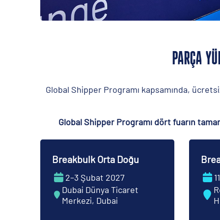
PARÇA YÜ
Global Shipper Programı kapsamında, ücretsiz g
Global Shipper Programı dört fuarın tamam
Breakbulk Orta Doğu
Brea
2–3 Şubat 2027
1
Dubai Dünya Ticaret
R
Merkezi, Dubai
H