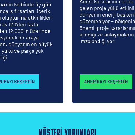
Amerika kıtasının önde
pa’nın kalbinde üç gün
gelen proje yükü etkinli
ca iş fırsatları, içerik
dünyanın enerji başken
 oluşturma etkinlikleri
düzenleniyor – bölgeni
rak 120’den fazla
önemli proje kararlarını
den 12.000’in üzerinde
alındığı ve anlaşmaların
syoneli bir araya
imzalandığı yer.
ren, dünyanın en büyük
e yükü ve parça yük
liği.
UPA'YI KEŞFEDIN
AMERIKA'YI KEŞFEDIN
MÜŞTERİ YORUMLARI