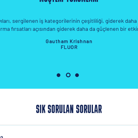
“Ağınızı genişletmek istiyorsanız, katılma
Jikang Choi
SAMSUNG E&A
SIK SORULAN SORULAR
r?