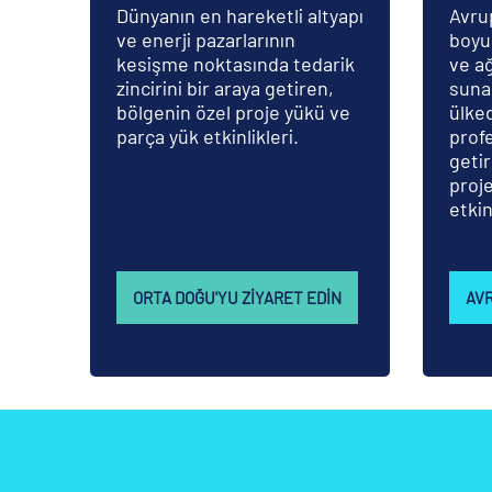
Dünyanın en hareketli altyapı
Avru
ve enerji pazarlarının
boyun
kesişme noktasında tedarik
ve ağ
zincirini bir araya getiren,
suna
bölgenin özel proje yükü ve
ülke
parça yük etkinlikleri.
profe
geti
proj
etkin
ORTA DOĞU'YU ZIYARET EDIN
AVR