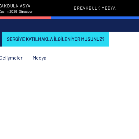
EAKBULK ASYA
BREAKBULK MEDYA
Kasım 2026 | Singapur
SERGIYE KATILMAKLA ILGILENIYOR MUSUNUZ?
i Gelişmeler
Medya