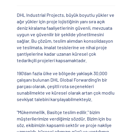
DHL Industrial Projects, büyük boyutlu yükler ve
ağır yükler için proje lojistiğinin yanı sıra açık
deniz kiralama faaliyetlerinin güvenli, mevzuata
uygun ve güvenilir bir şekilde yönetilmesini
sağlar. Bu çözüm, teslim alımdan konsolidasyon
ve teslimata, imalat tesislerine ve nihai proje
şantiyelerine kadar uzanan küresel çok
tedarikçili projeleri kapsamaktadır.
190'dan fazla ülke ve bölgede yaklaşık 30.000
çalışanı bulunan DHL Global Forwarding'in bir
parçası olarak, çeşitli rota seçenekleri
sunabilmekte ve küresel olarak artan çok modlu
sevkiyat talebini karşılayabilmekteyiz.
"Mükemmellik. Basitçe teslim edilir." bizim
müşterilerimize verdiğimiz sözdür. Bizim için bu
söz, ekibimizin kapsamlı sektör ve proje nakliye
uzmanlığı, küresel ağımızın gücü ve yaptığımız