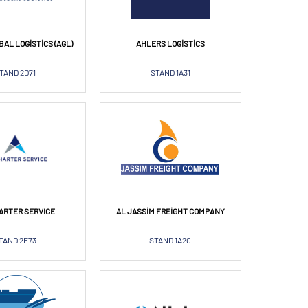
BAL LOGISTICS (AGL)
AHLERS LOGISTICS
TAND 2D71
STAND 1A31
HARTER SERVICE
AL JASSIM FREIGHT COMPANY
TAND 2E73
STAND 1A20