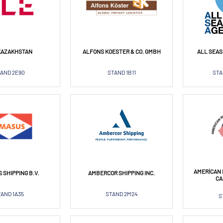
KAZAKHSTAN
ALFONS KOESTER & CO. GMBH
ALL SEAS
AND 2E90
STAND 1B11
STA
AMERICAN 
 SHIPPING B.V.
AMBERCOR SHIPPING INC.
CA
TAND 1A35
STAND 2M24
S