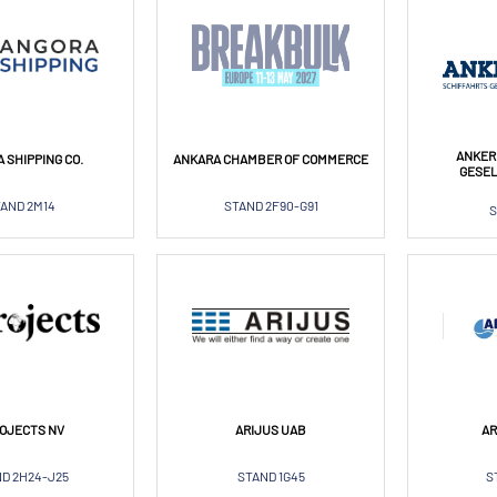
ANKER
 SHIPPING CO.
ANKARA CHAMBER OF COMMERCE
GESE
AND 2M14
STAND 2F90-G91
S
OJECTS NV
ARIJUS UAB
AR
D 2H24-J25
STAND 1G45
S