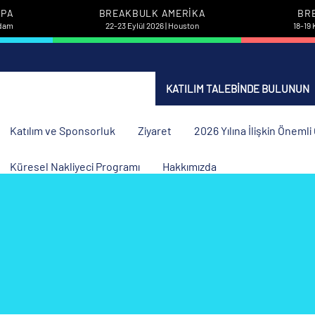
UPA
BREAKBULK AMERIKA
BR
rdam
22-23 Eylül 2026 | Houston
18-19 
KATILIM TALEBINDE BULUNUN
Katılım ve Sponsorluk
Ziyaret
2026 Yılına İlişkin Öneml
Küresel Nakliyeci Programı
Hakkımızda