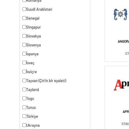
Romanya
Suudi Arabistan
Senegal
Singapur
Slovakya
ANGORA
Slovenya
ST
İspanya
İsveç
İsviçre
Tayvan (Çin'in bir eyaleti)
Tayland
Togo
Tunus
APR
Türkiye
STAN
Ukrayna