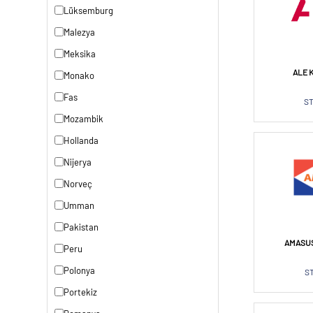
Lüksemburg
Malezya
Meksika
ALE 
Monako
Fas
ST
Mozambik
Hollanda
Nijerya
Norveç
Umman
Pakistan
AMASUS
Peru
Polonya
S
Portekiz