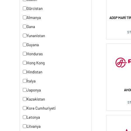
Gürcistan
Almanya
ADSP MARI TI
Gana
ST
Yunanistan
Guyana
Honduras
Hong Kong
Hindistan
İtalya
Japonya
AHO
Kazakistan
ST
Kore Cumhuriyeti
Letonya
Litvanya