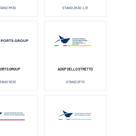
TAND 1M30
STAND 2K30-L31
PORTS GROUP
ADSP DELLO STRETTO
TAND 1B30
STAND 2F111