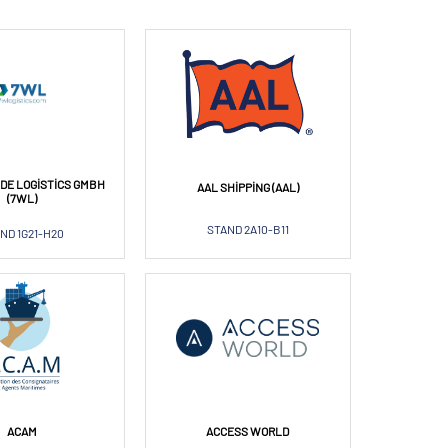
DE LOGISTICS GMBH
AAL SHIPPING (AAL)
(7WL)
STAND 2A10-B11
ND 1G21-H20
ACAM
ACCESS WORLD