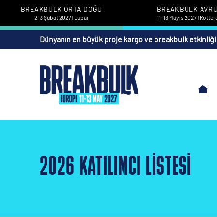
BREAKBULK ORTA DOĞU
BREAKBULK AVR
2-3 Şubat 2027 | Dubai
11-13 Mayıs 2027 | Rotte
Dünyanın en büyük proje kargo ve breakbulk etkinliği
2026 KATILIMCI LISTESI