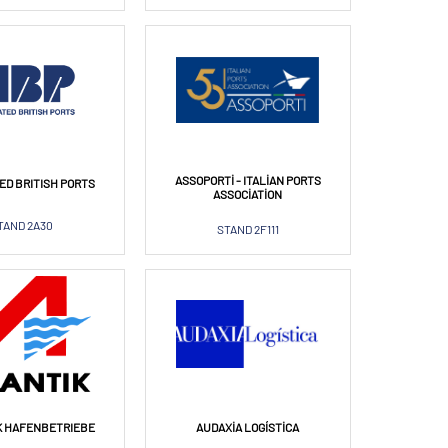
ASSOPORTI - ITALIAN PORTS
ED BRITISH PORTS
ASSOCIATION
TAND 2A30
STAND 2F111
K HAFENBETRIEBE
AUDAXIA LOGÍSTICA