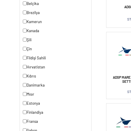
Belçika
ADS
Brezilya
ST
Kamerun
Kanada
Şili
Çin
Fildişi Sahili
Hırvatistan
Kıbrıs
ADSP MARE 
SETT
Danimarka
ST
Mısır
Estonya
Finlandiya
Fransa
Gabon