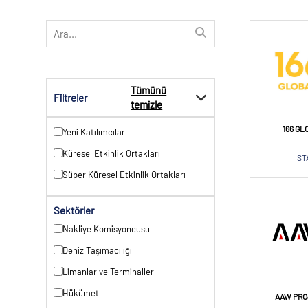
Tümünü
Filtreler
temizle
166 GL
Yeni Katılımcılar
Küresel Etkinlik Ortakları
ST
Süper Küresel Etkinlik Ortakları
Sektörler
Nakliye Komisyoncusu
Deniz Taşımacılığı
Limanlar ve Terminaller
Hükümet
AAW PRO