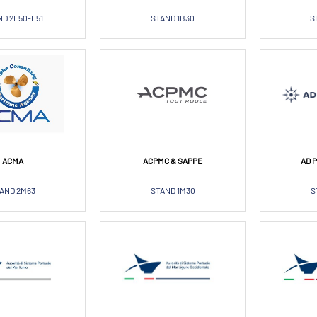
D 2E50-F51
STAND 1B30
S
ACMA
ACPMC & SAPPE
AD 
AND 2M63
STAND 1M30
S