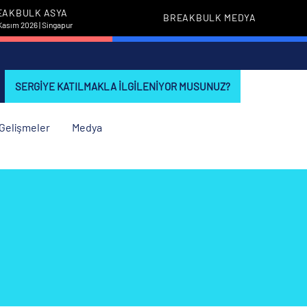
EAKBULK ASYA
BREAKBULK MEDYA
Kasım 2026 | Singapur
SERGIYE KATILMAKLA ILGILENIYOR MUSUNUZ?
i Gelişmeler
Medya