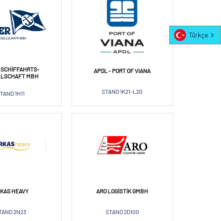
Türkçe
 SCHIFFAHRTS-
APDL - PORT OF VIANA
LLSCHAFT MBH
STAND 1K21-L20
TAND 1H11
KAS HEAVY
ARO LOGISTIK GMBH
TAND 2N23
STAND 2D100