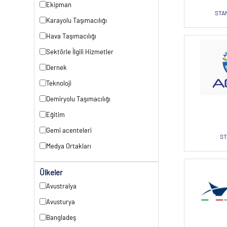
Ekipman
STAN
Karayolu Taşımacılığı
Hava Taşımacılığı
Sektörle İlgili Hizmetler
Dernek
Teknoloji
Demiryolu Taşımacılığı
Eğitim
Gemi acenteleri
ST
Medya Ortakları
Ülkeler
Avustralya
Avusturya
Bangladeş