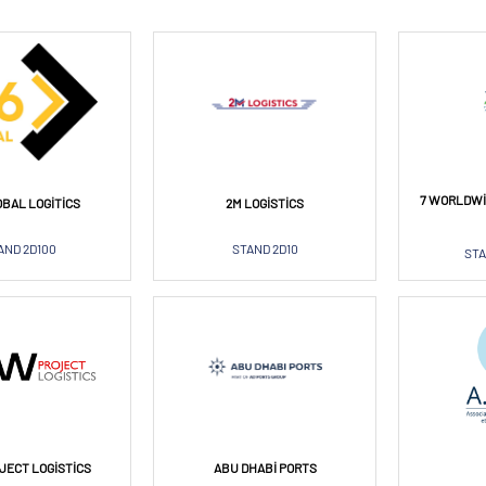
7 WORLDWI
OBAL LOGITICS
2M LOGISTICS
AND 2D100
STAND 2D10
STA
JECT LOGISTICS
ABU DHABI PORTS