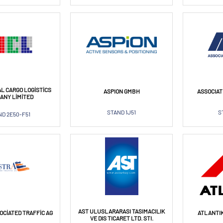
AL CARGO LOGISTICS
ASPION GMBH
ASSOCIAT
ANY LIMITED
STAND 1J51
S
D 2E50-F51
AST ULUSLARARASI TASIMACILIK
CIATED TRAFFIC AG
ATLANTI
VE DIS TICARET LTD. STI.