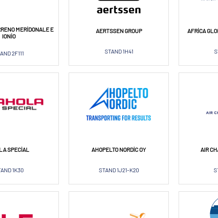
RRENO MERIDONALE E
AERTSSEN GROUP
AFRICA GLO
IONIO
STAND 1H41
S
AND 2F111
LA SPECIAL
AHOPELTO NORDIC OY
AIR C
AND 1K30
STAND 1J21-K20
S