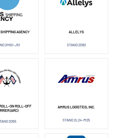
 SHIPPING AGENCY
ALLELYS
ND 2H50-J51
STAND 2D92
ROLL-ON ROLL-OFF
AMRUS LOGISTICS, INC.
RRIER (ARC)
STAND 2L24-M25
TAND 2D55