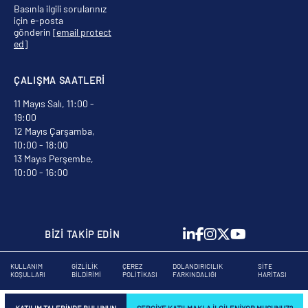
Basınla ilgili sorularınız
için e-posta
gönderin
[email protect
ed]
ÇALIŞMA SAATLERİ
11 Mayıs Salı, 11:00 -
19:00
12 Mayıs Çarşamba,
10:00 - 18:00
13 Mayıs Perşembe,
10:00 - 16:00
BİZİ TAKİP EDİN
KULLANIM
GIZLILIK
ÇEREZ
DOLANDIRICILIK
SITE
KOŞULLARI
BILDIRIMI
POLITIKASI
FARKINDALIĞI
HARITASI