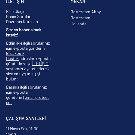
İLETİŞİM
MEKAN
Bize Ulaşın
Rotterdam Ahoy
Basın Soruları
Rotterdam
Davranış Kuralları
Hollanda
Sizden haber almak
isteriz!
Etkinlikle ilgili sorularınız
için e-posta gönderin
Breakbulk
Destek
adresine e-posta
gönderin veya
İLETİŞİM
sayfamızı ziyaret ederek
size en uygun kişiyi
bulun;
Basınla ilgili sorularınız
için e-posta
gönderin
[email protect
ed]
ÇALIŞMA SAATLERİ
11 Mayıs Salı, 11:00 -
19:00