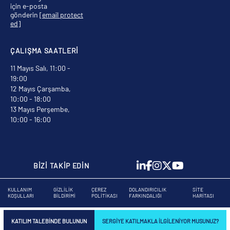
için e-posta
gönderin
[email protect
ed]
ÇALIŞMA SAATLERİ
11 Mayıs Salı, 11:00 -
19:00
12 Mayıs Çarşamba,
10:00 - 18:00
13 Mayıs Perşembe,
10:00 - 16:00
BİZİ TAKİP EDİN
KULLANIM
GIZLILIK
ÇEREZ
DOLANDIRICILIK
SITE
KOŞULLARI
BILDIRIMI
POLITIKASI
FARKINDALIĞI
HARITASI
KATILIM TALEBINDE BULUNUN
SERGIYE KATILMAKLA ILGILENIYOR MUSUNUZ?