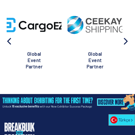
Global
Global
Globa
Event
Event
Event
Partner
Partner
Partne
Türkçe