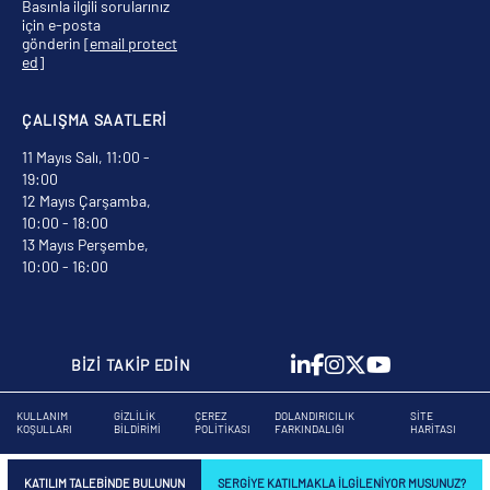
Basınla ilgili sorularınız
için e-posta
gönderin
[email protect
ed]
ÇALIŞMA SAATLERİ
11 Mayıs Salı, 11:00 -
19:00
12 Mayıs Çarşamba,
10:00 - 18:00
13 Mayıs Perşembe,
10:00 - 16:00
BİZİ TAKİP EDİN
KULLANIM
GIZLILIK
ÇEREZ
DOLANDIRICILIK
SITE
KOŞULLARI
BILDIRIMI
POLITIKASI
FARKINDALIĞI
HARITASI
KATILIM TALEBINDE BULUNUN
SERGIYE KATILMAKLA ILGILENIYOR MUSUNUZ?