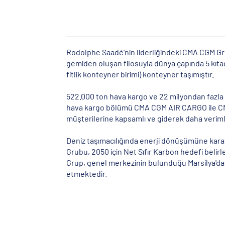
Rodolphe Saadé'nin liderliğindeki CMA CGM Grub
gemiden oluşan filosuyla dünya çapında 5 kıtad
fitlik konteyner birimi) konteyner taşımıştır.
522.000 ton hava kargo ve 22 milyondan fazla ka
hava kargo bölümü CMA CGM AIR CARGO ile CMA 
müşterilerine kapsamlı ve giderek daha verimli
Deniz taşımacılığında enerji dönüşümüne kararl
Grubu, 2050 için Net Sıfır Karbon hedefi belir
Grup, genel merkezinin bulunduğu Marsilya'da y
etmektedir.