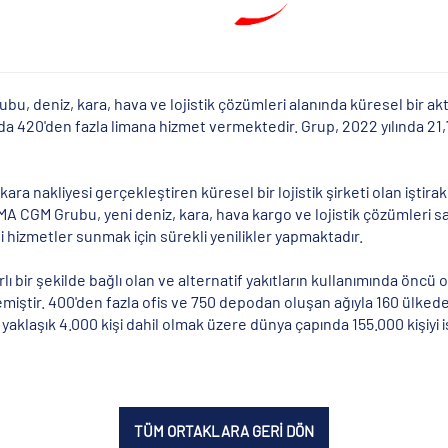
u, deniz, kara, hava ve lojistik çözümleri alanında küresel bir akt
a 420'den fazla limana hizmet vermektedir. Grup, 2022 yılında 21,
ra nakliyesi gerçekleştiren küresel bir lojistik şirketi olan iştira
CGM Grubu, yeni deniz, kara, hava kargo ve lojistik çözümleri s
 hizmetler sunmak için sürekli yenilikler yapmaktadır.
ı bir şekilde bağlı olan ve alternatif yakıtların kullanımında önc
lemiştir. 400'den fazla ofis ve 750 depodan oluşan ağıyla 160 ülked
aklaşık 4.000 kişi dahil olmak üzere dünya çapında 155.000 kişiyi 
TÜM ORTAKLARA GERİ DÖN