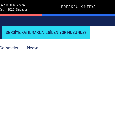
EAKBULK ASYA
BREAKBULK MEDYA
Kasım 2026 | Singapur
SERGIYE KATILMAKLA ILGILENIYOR MUSUNUZ?
i Gelişmeler
Medya