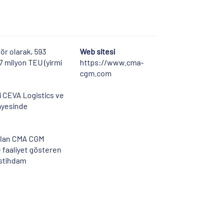
ör olarak, 593
Web sitesi
7 milyon TEU (yirmi
https://www.cma-
cgm.com
ki CEVA Logistics ve
ayesinde
ü olan CMA CGM
e faaliyet gösteren
istihdam