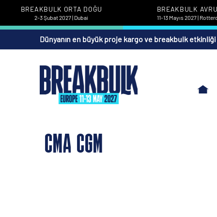
BREAKBULK ORTA DOĞU
BREAKBULK AVR
2-3 Şubat 2027 | Dubai
11-13 Mayıs 2027 | Rotte
Dünyanın en büyük proje kargo ve breakbulk etkinliği
CMA CGM