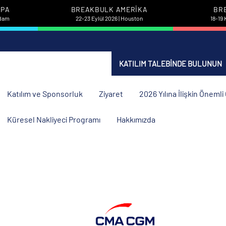
UPA
BREAKBULK AMERIKA
BR
rdam
22-23 Eylül 2026 | Houston
18-19 
KATILIM TALEBINDE BULUNUN
Katılım ve Sponsorluk
Ziyaret
2026 Yılına İlişkin Öneml
Küresel Nakliyeci Programı
Hakkımızda