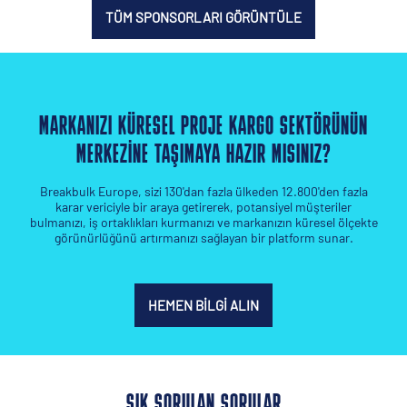
TÜM SPONSORLARI GÖRÜNTÜLE
MARKANIZI KÜRESEL PROJE KARGO SEKTÖRÜNÜN
MERKEZINE TAŞIMAYA HAZIR MISINIZ?
Breakbulk Europe, sizi 130'dan fazla ülkeden 12.800'den fazla
karar vericiyle bir araya getirerek, potansiyel müşteriler
bulmanızı, iş ortaklıkları kurmanızı ve markanızın küresel ölçekte
görünürlüğünü artırmanızı sağlayan bir platform sunar.
HEMEN BILGI ALIN
SIK SORULAN SORULAR