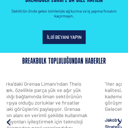
Sektörün önde gelen isimleriyle ağ kurma ve iş yapma fırsatını
kaçırmayın.
İLGI BEYANI YAPIN
BREAKBULK TOPLULUĞUNDAN HABERLER
"Her açıdan beklentilerimi aştı. Katılımcıların
kalitesi, tedarik zincirinin her
kademesinden karar vericilerin varlığı ve
görüşmelerin derinliği olağanüstüydü.
Gelecek yıl kesinlikle tekrar katılacağız."
Jakob Larsen
Strateji ve Ürün Direktörü