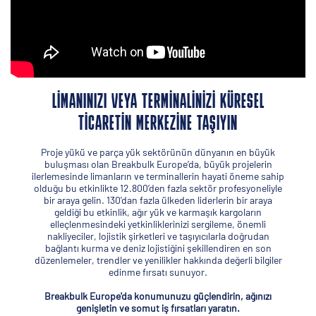
LIMANINIZI VEYA TERMINALINIZI KÜRESEL
TICARETIN MERKEZINE TAŞIYIN
Proje yükü ve parça yük sektörünün dünyanın en büyük
buluşması olan Breakbulk Europe’da, büyük projelerin
ilerlemesinde limanların ve terminallerin hayati öneme sahip
olduğu bu etkinlikte 12.800’den fazla sektör profesyoneliyle
bir araya gelin. 130'dan fazla ülkeden liderlerin bir araya
geldiği bu etkinlik, ağır yük ve karmaşık kargoların
elleçlenmesindeki yetkinliklerinizi sergileme, önemli
nakliyeciler, lojistik şirketleri ve taşıyıcılarla doğrudan
bağlantı kurma ve deniz lojistiğini şekillendiren en son
düzenlemeler, trendler ve yenilikler hakkında değerli bilgiler
edinme fırsatı sunuyor.
Breakbulk Europe'da konumunuzu güçlendirin, ağınızı
genişletin ve somut iş fırsatları yaratın.