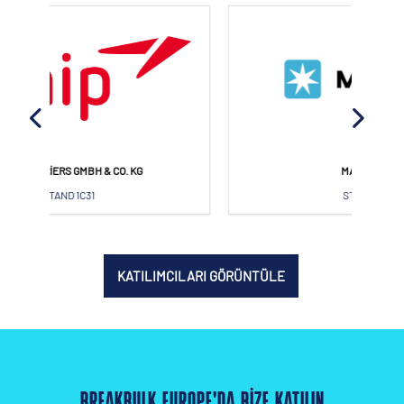
MAERSK A/S
STAND 1L44
KATILIMCILARI GÖRÜNTÜLE
BREAKBULK EUROPE'DA BIZE KATILIN