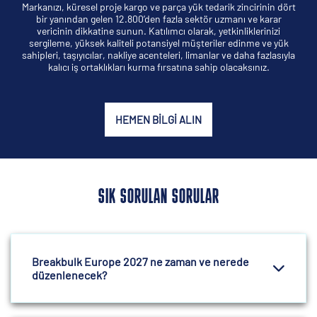
Markanızı, küresel proje kargo ve parça yük tedarik zincirinin dört
bir yanından gelen 12.800’den fazla sektör uzmanı ve karar
vericinin dikkatine sunun. Katılımcı olarak, yetkinliklerinizi
sergileme, yüksek kaliteli potansiyel müşteriler edinme ve yük
sahipleri, taşıyıcılar, nakliye acenteleri, limanlar ve daha fazlasıyla
kalıcı iş ortaklıkları kurma fırsatına sahip olacaksınız.
HEMEN BILGI ALIN
SIK SORULAN SORULAR
Breakbulk Europe 2027 ne zaman ve nerede
düzenlenecek?