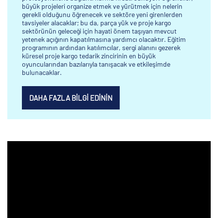
büyük projeleri organize etmek ve yürütmek için nelerin
gerekli olduğunu öğrenecek ve sektöre yeni girenlerden
tavsiyeler alacaklar; bu da, parça yük ve proje kargo
sektörünün geleceği için hayati önem taşıyan mevcut
yetenek açığının kapatılmasına yardımcı olacaktır. Eğitim
programının ardından katılımcılar, sergi alanını gezerek
küresel proje kargo tedarik zincirinin en büyük
oyuncularından bazılarıyla tanışacak ve etkileşimde
bulunacaklar.
DAHA FAZLA BILGI EDININ