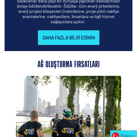
kazananlar daha yeşil bir dünyaya yaptıkları katkılarından
dolayı ödüllendirilecektir. Ödüller, tüm enerji şirketlerine,
enerji projesi bileşenleri üreticilerine, proje yükü nakliye
acentelerine, nakliyecilere, limanlara ve ilgili hizmet
sağlayıcılara açıktır.
DAHA FAZLA BILGI EDININ
AĞ OLUŞTURMA FIRSATLARI
Türkçe