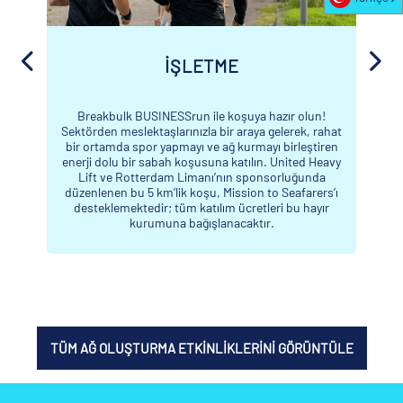
Breakbulk Bulvar Partisi
Salı akşamı düzenlenecek Karşılama
Resepsiyonu’nun ardından, Schiedamse Vest’teki
Breakbulk Boulevard’da heyecana devam edin! Bu
canlı sokak partisi, yerel restoranların lezzetli yiyecek
ve içecekleri, enerji verici müzik ve eşsiz ağ
oluşturma fırsatlarıyla renkleniyor. Kaçırmak
istemeyeceğiniz bu canlı atmosferde diğer
katılımcılarla kaynaşın, rahatlayın ve kutlama
yapın!
Giriş, yer durumuna bağlı olarak ilk gelen ilk
alır esasına göre yapılacaktır; giriş garantisi
verilmemektedir.
TÜM AĞ OLUŞTURMA ETKINLIKLERINI GÖRÜNTÜLE