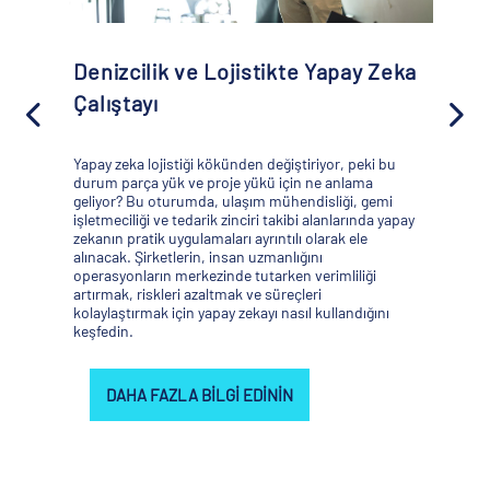
Gemi kiralama ilkeleri
konusundaki bilgilerinizi
genişletin
Institute of Chartered Shipbrokers ile ortaklaşa
düzenlenen bu orta seviye atölye çalışmasına
katılarak, gemi kiralama ilkeleri ve uygulamalarını
derinlemesine inceleyin. Hem tam zamanlı gemi
kiralama uzmanları hem de gemi kiralama
sözleşmeleriyle çalışanlar için tasarlanan bu oturum,
uzmanlığınızı geliştirmek için değerli bilgiler sunuyor.
DAHA FAZLA BILGI EDININ