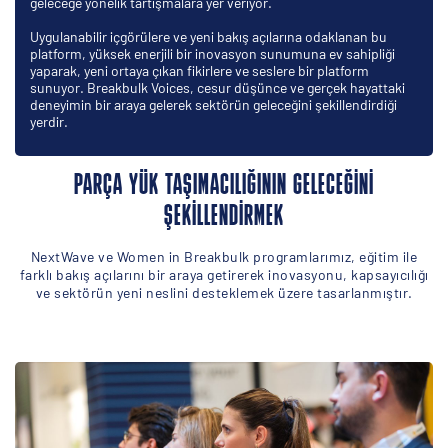
geleceğe yönelik tartışmalara yer veriyor.
Uygulanabilir içgörülere ve yeni bakış açılarına odaklanan bu
platform, yüksek enerjili bir inovasyon sunumuna ev sahipliği
yaparak, yeni ortaya çıkan fikirlere ve seslere bir platform
sunuyor. Breakbulk Voices, cesur düşünce ve gerçek hayattaki
deneyimin bir araya gelerek sektörün geleceğini şekillendirdiği
yerdir.
PARÇA YÜK TAŞIMACILIĞININ GELECEĞINI
ŞEKILLENDIRMEK
NextWave ve Women in Breakbulk programlarımız, eğitim ile
farklı bakış açılarını bir araya getirerek inovasyonu, kapsayıcılığı
ve sektörün yeni neslini desteklemek üzere tasarlanmıştır.