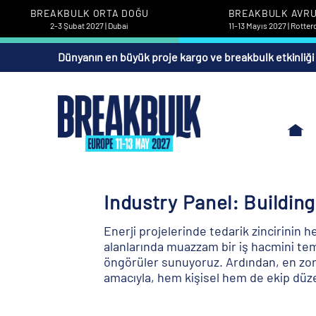
BREAKBULK ORTA DOĞU
BREAKBULK AVR
2-3 Şubat 2027 | Dubai
11-13 Mayıs 2027 | Rotte
Dünyanın en büyük proje kargo ve breakbulk etkinliği
Industry Panel: Buildin
Enerji projelerinde tedarik zincirinin h
alanlarında muazzam bir iş hacmini tems
öngörüler sunuyoruz. Ardından, en zor
amacıyla, hem kişisel hem de ekip düze