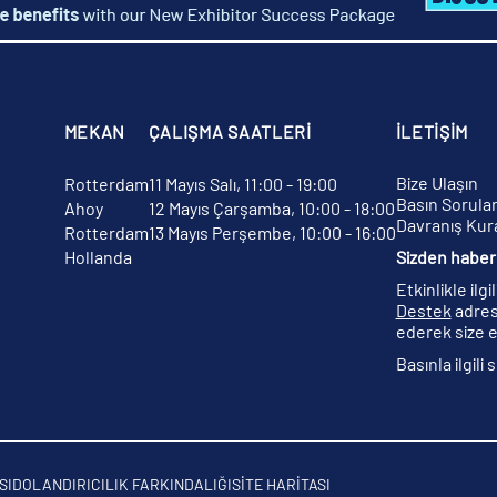
MEKAN
ÇALIŞMA SAATLERİ
İLETİŞİM
Bize Ulaşın
Rotterdam
11 Mayıs Salı, 11:00 - 19:00
Basın Sorular
Ahoy
12 Mayıs Çarşamba, 10:00 - 18:00
Davranış Kura
Rotterdam
13 Mayıs Perşembe, 10:00 - 16:00
Hollanda
Sizden haber 
Etkinlikle ilg
Destek
adres
ederek size e
Basınla ilgili
SI
DOLANDIRICILIK FARKINDALIĞI
SITE HARITASI