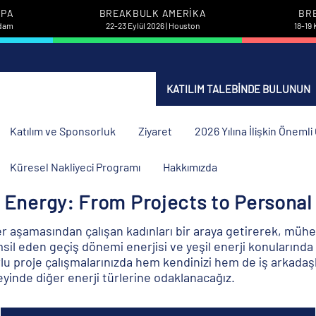
UPA
BREAKBULK AMERIKA
BR
rdam
22-23 Eylül 2026 | Houston
18-19 
KATILIM TALEBINDE BULUNUN
Katılım ve Sponsorluk
Ziyaret
2026 Yılına İlişkin Öneml
Küresel Nakliyeci Programı
Hakkımızda
g Energy: From Projects to Personal
er aşamasından çalışan kadınları bir araya getirerek, mühend
il eden geçiş dönemi enerjisi ve yeşil enerji konularında 
lu proje çalışmalarınızda hem kendinizi hem de iş arkadaş
yinde diğer enerji türlerine odaklanacağız.