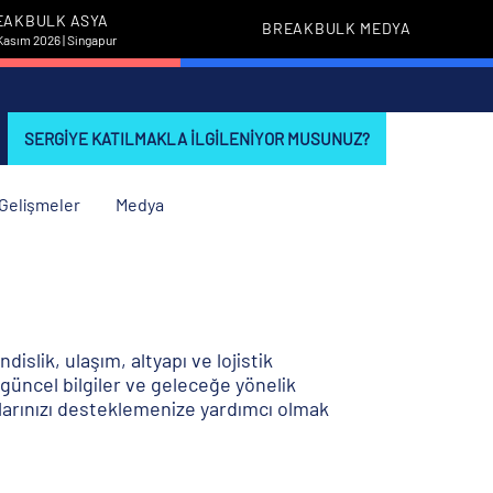
EAKBULK ASYA
BREAKBULK MEDYA
Kasım 2026 | Singapur
SERGIYE KATILMAKLA ILGILENIYOR MUSUNUZ?
i Gelişmeler
Medya
islik, ulaşım, altyapı ve lojistik
güncel bilgiler ve geleceğe yönelik
larınızı desteklemenize yardımcı olmak