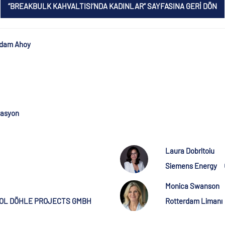
“BREAKBULK KAHVALTISI’NDA KADINLAR” SAYFASINA GERI DÖN
rdam Ahoy
vasyon
Laura Dobritoiu
Siemens Energy
Monica Swanson
OL DÖHLE PROJECTS GMBH
Rotterdam Limanı