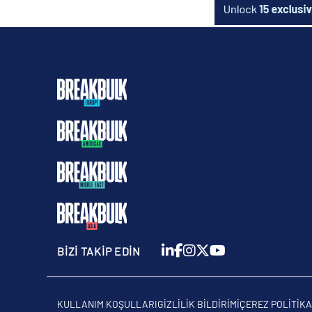
BİZİ TAKİP EDİN
KULLANIM KOŞULLARI
GIZLILIK BILDIRIMI
ÇEREZ POLITIKA