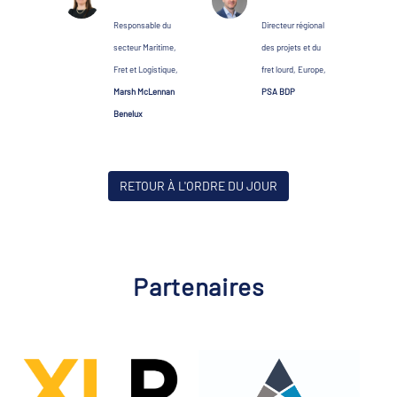
Responsable du
Directeur régional
secteur Maritime,
des projets et du
Fret et Logistique,
fret lourd, Europe,
Marsh McLennan
PSA BDP
Benelux
RETOUR À L'ORDRE DU JOUR
Partenaires