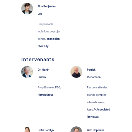
Tina Benjamin-
Lea
Responsable
logistique de projet
senior,
en mission
chez Lilly
Intervenants
Dr. Martin
Patrick
Harren
Richardson
Propriétaire et PDG,
Responsable des
Harren Group
grands comptes
internationaux,
AsstrA-Associated
Traffic AG
Sofie Lemlijn
Wim Copmans