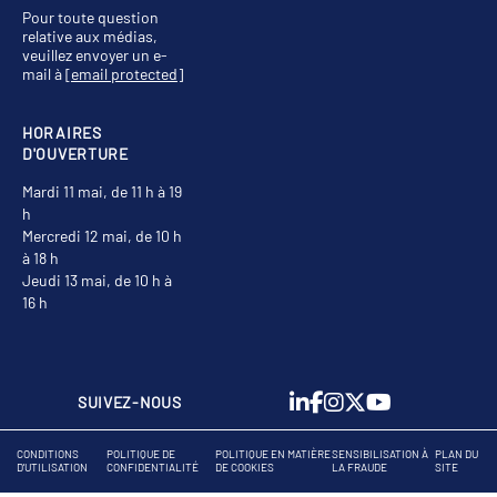
Pour toute question
relative aux médias,
veuillez envoyer un e-
mail à
[email protected]
HORAIRES
D'OUVERTURE
Mardi 11 mai, de 11 h à 19
h
Mercredi 12 mai, de 10 h
à 18 h
Jeudi 13 mai, de 10 h à
16 h
SUIVEZ-NOUS
CONDITIONS
POLITIQUE DE
POLITIQUE EN MATIÈRE
SENSIBILISATION À
PLAN DU
D'UTILISATION
CONFIDENTIALITÉ
DE COOKIES
LA FRAUDE
SITE