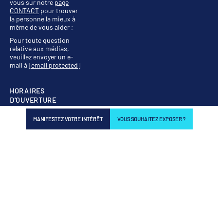
vous sur notre
page
CONTACT
pour trouver
la personne la mieux à
même de vous aider ;
Pour toute question
relative aux médias,
veuillez envoyer un e-
mail à
[email protected]
HORAIRES
D'OUVERTURE
Mardi 11 mai, de 11 h à 19
MANIFESTEZ VOTRE INTÉRÊT
VOUS SOUHAITEZ EXPOSER ?
h
Mercredi 12 mai, de 10 h
à 18 h
Jeudi 13 mai, de 10 h à
16 h
SUIVEZ-NOUS