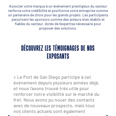
Associer votre marque à un événement prestigieux du secteur
renforce votre crédibilité et positionne votre entreprise comme
un partenaire de choix pour les grands projets. Les participants
perçoivent les sponsors comme des acteurs bien établis et
fiables du secteur, dotés de l'expertise nécessaire pour
proposer des solutions.
DÉCOUVREZ LES TÉMOIGNAGES DE NOS
EXPOSANTS
« Le salon Breakbulk Europe a été
exceptionnel ; notre équipe y participe
depuis quatre années consécutives. C'est
la première année que j'y participe moi-
même et je dois dire que cela a dépassé
mes attentes à tous les niveaux. »