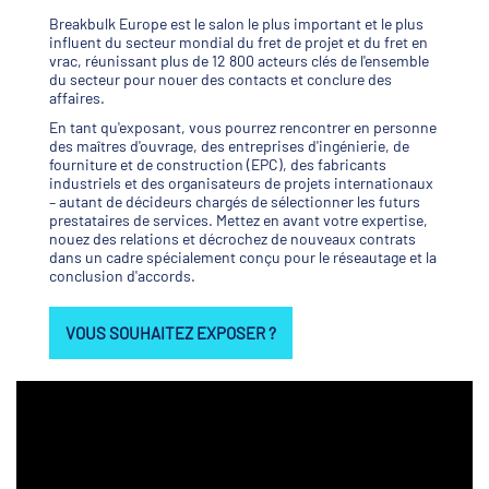
Breakbulk Europe est le salon le plus important et le plus
influent du secteur mondial du fret de projet et du fret en
vrac, réunissant plus de 12 800 acteurs clés de l'ensemble
du secteur pour nouer des contacts et conclure des
affaires.
En tant qu'exposant, vous pourrez rencontrer en personne
des maîtres d'ouvrage, des entreprises d'ingénierie, de
fourniture et de construction (EPC), des fabricants
industriels et des organisateurs de projets internationaux
– autant de décideurs chargés de sélectionner les futurs
prestataires de services. Mettez en avant votre expertise,
nouez des relations et décrochez de nouveaux contrats
dans un cadre spécialement conçu pour le réseautage et la
conclusion d'accords.
VOUS SOUHAITEZ EXPOSER ?