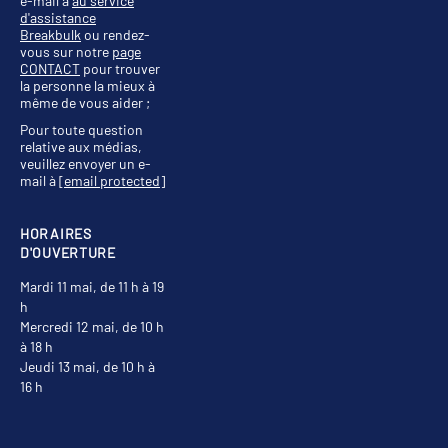
e-mail à
au service
d'assistance
Breakbulk
ou rendez-
vous sur notre
page
CONTACT
pour trouver
la personne la mieux à
même de vous aider ;
Pour toute question
relative aux médias,
veuillez envoyer un e-
mail à
[email protected]
HORAIRES
D'OUVERTURE
Mardi 11 mai, de 11 h à 19
h
Mercredi 12 mai, de 10 h
à 18 h
Jeudi 13 mai, de 10 h à
16 h