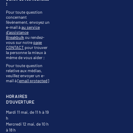
!
Pour toute question
concernant
l'événement, envoyez un
e-mail à
au service
d'assistance
Breakbulk
ou rendez-
vous sur notre
page
CONTACT
pour trouver
la personne la mieux à
même de vous aider ;
Pour toute question
relative aux médias,
veuillez envoyer un e-
mail à
[email protected]
HORAIRES
D'OUVERTURE
Mardi 11 mai, de 11 h à 19
h
Mercredi 12 mai, de 10 h
à 18 h