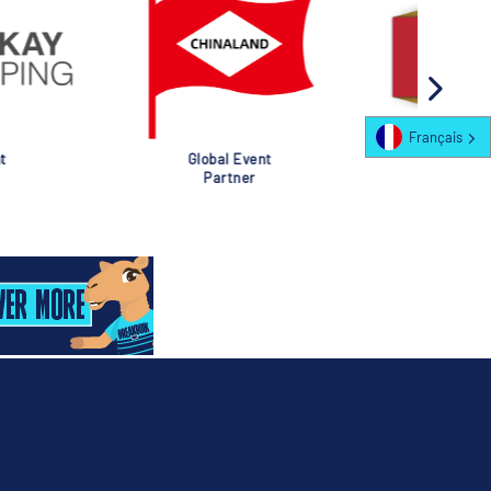
Français
al Event
Global Event
rtner
Partner