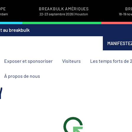
OPE
BREAKBULK AMÉRIQUES
BR
terdam
22-23 septembre 2026 | Houston
18-19 no
et au breakbulk
MANIFESTEZ
Exposer et sponsoriser
Visiteurs
Les temps forts de 
À propos de nous
Y