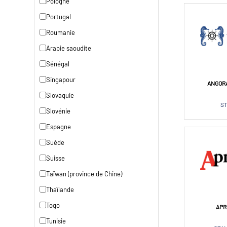
Pologne
Portugal
Roumanie
Arabie saoudite
Sénégal
Singapour
ANGORA
Slovaquie
ST
Slovénie
Espagne
Suède
Suisse
Taïwan (province de Chine)
Thaïlande
Togo
APR
Tunisie