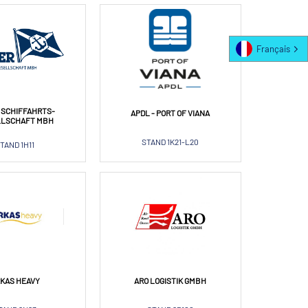
Français
 SCHIFFAHRTS-
APDL - PORT OF VIANA
LLSCHAFT MBH
STAND 1K21-L20
TAND 1H11
KAS HEAVY
ARO LOGISTIK GMBH