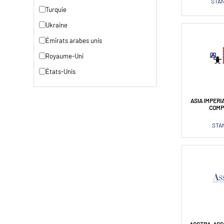
STAN
Turquie
Ukraine
Émirats arabes unis
Royaume-Uni
États-Unis
ASIA IMPERI
COMP
STAN