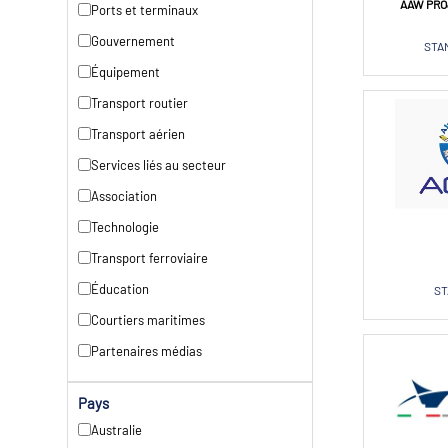
AAW PRO
Ports et terminaux
Gouvernement
STAN
Équipement
Transport routier
Transport aérien
Services liés au secteur
Association
Technologie
Transport ferroviaire
Éducation
ST
Courtiers maritimes
Partenaires médias
Pays
Australie