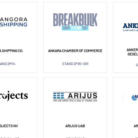
ANKER
 SHIPPING CO.
ANKARA CHAMBER OF COMMERCE
GESE
AND 2M14
STAND 2F90-G91
S
OJECTS NV
ARIJUS UAB
AR