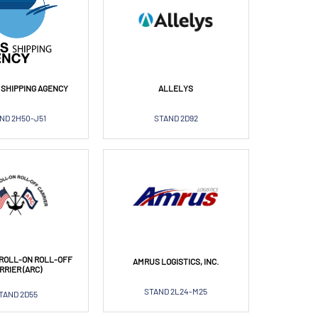
 SHIPPING AGENCY
ALLELYS
ND 2H50-J51
STAND 2D92
ROLL-ON ROLL-OFF
AMRUS LOGISTICS, INC.
RRIER (ARC)
STAND 2L24-M25
TAND 2D55