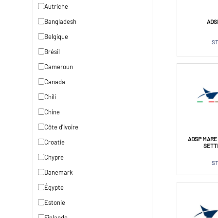
Autriche
Bangladesh
ADS
Belgique
ST
Brésil
Cameroun
Canada
Chili
Chine
Côte d'Ivoire
ADSP MARE 
Croatie
SETT
Chypre
ST
Danemark
Égypte
Estonie
Finlande