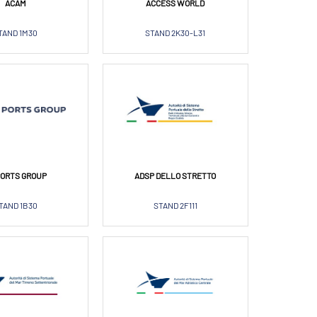
ACAM
ACCESS WORLD
TAND 1M30
STAND 2K30-L31
PORTS GROUP
ADSP DELLO STRETTO
TAND 1B30
STAND 2F111