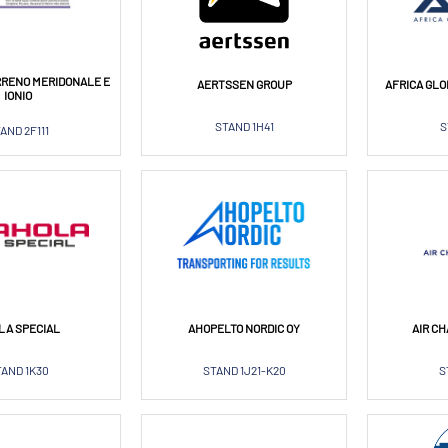
RRENO MERIDONALE E
AERTSSEN GROUP
AFRICA GLO
IONIO
STAND 1H41
S
AND 2F111
LA SPECIAL
AHOPELTO NORDIC OY
AIR C
AND 1K30
STAND 1J21-K20
S