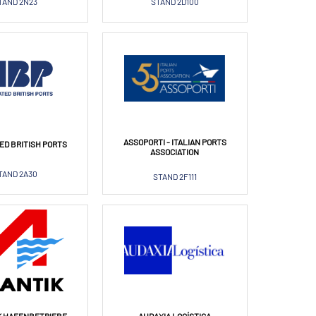
TAND 2N23
STAND 2D100
ASSOPORTI - ITALIAN PORTS
ED BRITISH PORTS
ASSOCIATION
TAND 2A30
STAND 2F111