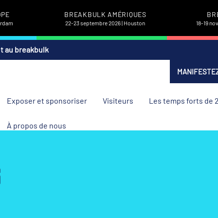
OPE
BREAKBULK AMÉRIQUES
BR
terdam
22-23 septembre 2026 | Houston
18-19 no
et au breakbulk
MANIFESTEZ
Exposer et sponsoriser
Visiteurs
Les temps forts de 
À propos de nous
6