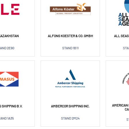
KAZAKHSTAN
ALFONS KOESTER & CO. GMBH
ALL SEAS
AND 2E90
STAND 1B11
STA
AMERICAN 
 SHIPPING B.V.
AMBERCOR SHIPPING INC.
CA
TAND 1A35
STAND 2M24
S