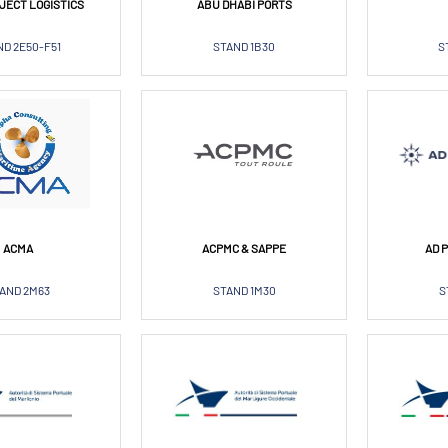
JECT LOGISTICS
ABU DHABI PORTS
D 2E50-F51
STAND 1B30
S
ACMA
ACPMC & SAPPE
AD 
AND 2M63
STAND 1M30
S