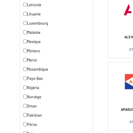
Lettonie
Lituanie
Luxembourg
Malaisie
ALE 
Mexique
ST
Monaco
Maroc
Mozambique
Pays-Bas
Nigéria
Norvège
Oman
AMASUS
Pakistan
S
Pérou