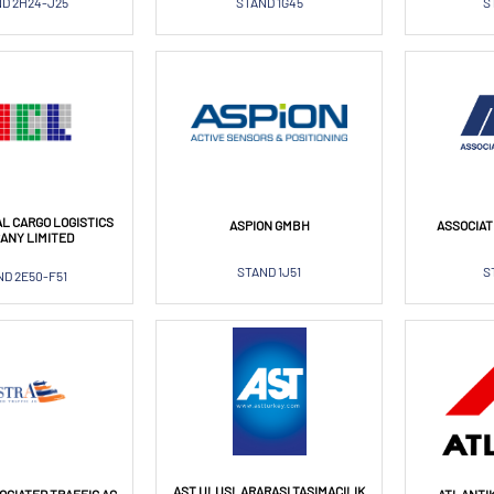
D 2H24-J25
STAND 1G45
S
AL CARGO LOGISTICS
ASPION GMBH
ASSOCIAT
ANY LIMITED
STAND 1J51
S
D 2E50-F51
AST ULUSLARARASI TASIMACILIK