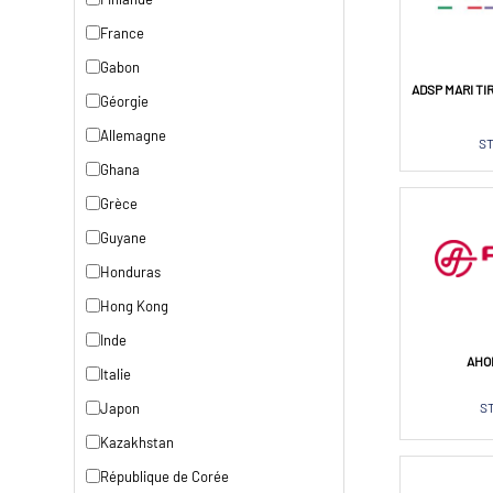
France
Gabon
ADSP MARI TI
Géorgie
Allemagne
ST
Ghana
Grèce
Guyane
Honduras
Hong Kong
Inde
AHO
Italie
Japon
ST
Kazakhstan
République de Corée