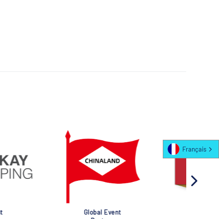
Français
al Event
Global Event