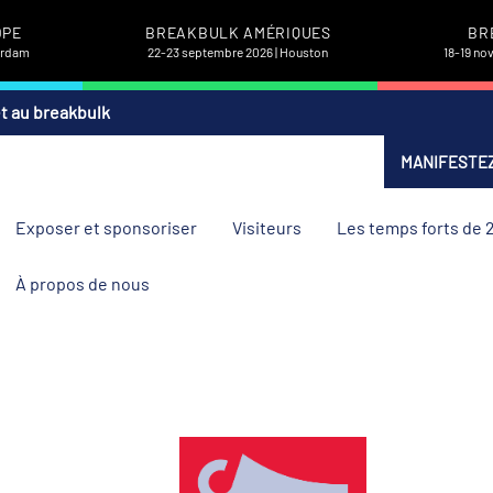
OPE
BREAKBULK AMÉRIQUES
BR
terdam
22-23 septembre 2026 | Houston
18-19 no
et au breakbulk
MANIFESTEZ
Exposer et sponsoriser
Visiteurs
Les temps forts de 
À propos de nous