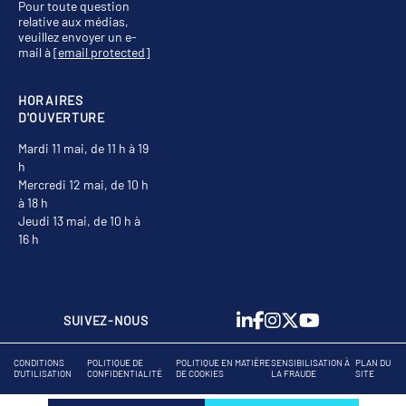
Pour toute question
relative aux médias,
veuillez envoyer un e-
mail à
[email protected]
HORAIRES
D'OUVERTURE
Mardi 11 mai, de 11 h à 19
h
Mercredi 12 mai, de 10 h
à 18 h
Jeudi 13 mai, de 10 h à
16 h
SUIVEZ-NOUS
CONDITIONS
POLITIQUE DE
POLITIQUE EN MATIÈRE
SENSIBILISATION À
PLAN DU
D'UTILISATION
CONFIDENTIALITÉ
DE COOKIES
LA FRAUDE
SITE