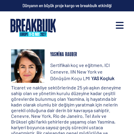
Dünyanın en büyük proje kargo ve breakbulk etkinliği
YASMINA RAUBER
Sertifikalı koç ve eğitmen, ICI
Cenevre, IIN New York ve
Dönüşüm Koçu LMI
YAS Koçluk
Ticaret ve nakliye sektörlerinde 25 yılı aşkın deneyime
sahip olan ve yönetim kurulu düzeyine kadar çeşitli
görevlerde bulunmuş olan Yasmina, iş hayatında bir
kadın olarak olumlu bir değişim yaratmak için nelerin
gerekli olduğuna dair derin bir kavrayışa sahiptir.
Cenevre, New York, Rio de Janeiro, Tel Aviv ve
Brüksel gibi farklı şehirlerde yaşamış olan Yasmina,
kariyeri boyunca sayısız geçiş sürecini ustaca
yönetmiştir. Bir çalışandan genel müdürlüğe ve