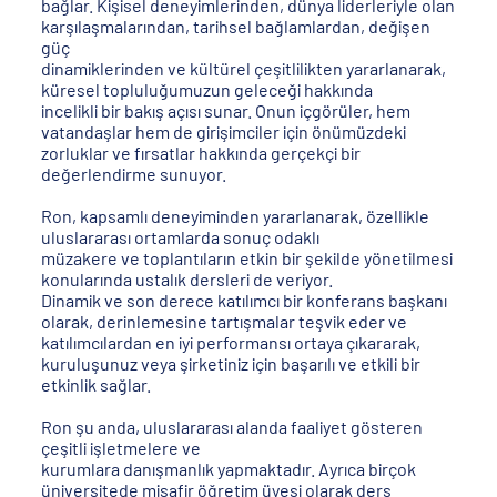
bağlar. Kişisel deneyimlerinden, dünya liderleriyle olan
karşılaşmalarından, tarihsel bağlamlardan, değişen
güç
dinamiklerinden ve kültürel çeşitlilikten yararlanarak,
küresel topluluğumuzun geleceği hakkında
incelikli bir bakış açısı sunar. Onun içgörüler, hem
vatandaşlar hem de girişimciler için önümüzdeki
zorluklar ve fırsatlar hakkında gerçekçi bir
değerlendirme sunuyor.
Ron, kapsamlı deneyiminden yararlanarak, özellikle
uluslararası ortamlarda sonuç odaklı
müzakere ve toplantıların etkin bir şekilde yönetilmesi
konularında ustalık dersleri de veriyor.
Dinamik ve son derece katılımcı bir konferans başkanı
olarak, derinlemesine tartışmalar teşvik eder ve
katılımcılardan en iyi performansı ortaya çıkararak,
kuruluşunuz veya şirketiniz için başarılı ve etkili bir
etkinlik sağlar.
Ron şu anda, uluslararası alanda faaliyet gösteren
çeşitli işletmelere ve
kurumlara danışmanlık yapmaktadır. Ayrıca birçok
üniversitede misafir öğretim üyesi olarak ders