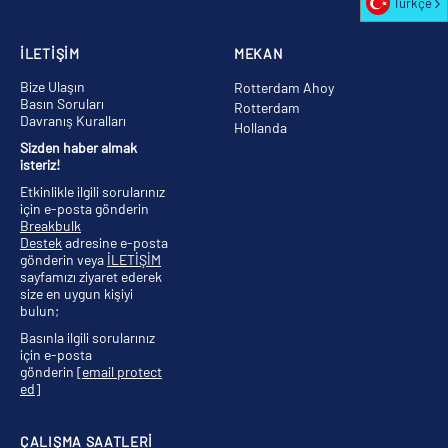
Türkçe
İLETİŞİM
MEKAN
Bize Ulaşın
Rotterdam Ahoy
Basın Soruları
Rotterdam
Davranış Kuralları
Hollanda
Sizden haber almak
isteriz!
Etkinlikle ilgili sorularınız
için e-posta gönderin
Breakbulk
Destek
adresine e-posta
gönderin veya
İLETİŞİM
sayfamızı ziyaret ederek
size en uygun kişiyi
bulun;
Basınla ilgili sorularınız
için e-posta
gönderin
[email protect
ed]
ÇALIŞMA SAATLERİ