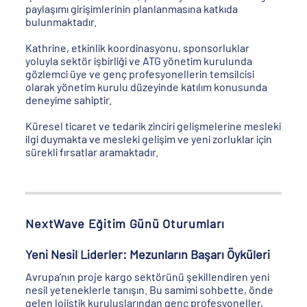
paylaşımı girişimlerinin planlanmasına katkıda
bulunmaktadır.
Kathrine, etkinlik koordinasyonu, sponsorluklar
yoluyla sektör işbirliği ve ATG yönetim kurulunda
gözlemci üye ve genç profesyonellerin temsilcisi
olarak yönetim kurulu düzeyinde katılım konusunda
deneyime sahiptir.
Küresel ticaret ve tedarik zinciri gelişmelerine mesleki
ilgi duymakta ve mesleki gelişim ve yeni zorluklar için
sürekli fırsatlar aramaktadır.
NextWave Eğitim Günü Oturumları
Yeni Nesil Liderler: Mezunların Başarı Öyküleri
Avrupa’nın proje kargo sektörünü şekillendiren yeni
nesil yeteneklerle tanışın. Bu samimi sohbette, önde
gelen lojistik kuruluşlarından genç profesyoneller,