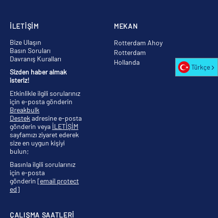
İLETİŞİM
MEKAN
Bize Ulaşın
Rotterdam Ahoy
Basın Soruları
Rotterdam
Davranış Kuralları
Hollanda
Türkçe
Sizden haber almak
isteriz!
Etkinlikle ilgili sorularınız
için e-posta gönderin
Breakbulk
Destek
adresine e-posta
gönderin veya
İLETİŞİM
sayfamızı ziyaret ederek
size en uygun kişiyi
bulun;
Basınla ilgili sorularınız
için e-posta
gönderin
[email protect
ed]
ÇALIŞMA SAATLERİ