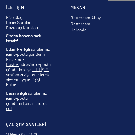
İLETİŞİM
MEKAN
Bize Ulaşın
Rotterdam Ahoy
Basın Soruları
Rotterdam
Davranış Kuralları
Hollanda
Sizden haber almak
isteriz!
Etkinlikle ilgili sorularınız
için e-posta gönderin
Breakbulk
Destek
adresine e-posta
gönderin veya
İLETİŞİM
sayfamızı ziyaret ederek
size en uygun kişiyi
bulun;
Basınla ilgili sorularınız
için e-posta
gönderin
[email protect
ed]
ÇALIŞMA SAATLERİ
11 Mayıs Salı, 11:00 -