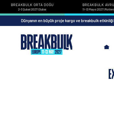
BREAKBULK ORTA DOĞU
BREAKBULK AVR
2-3 Şubat 2027 | Dubai
11-13 Mayıs 2027 | Rotte
Dünyanın en büyük proje kargo ve breakbulk etkinliği
E