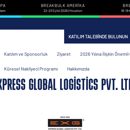
UPA
BREAKBULK AMERIKA
BR
rdam
22-23 Eylül 2026 | Houston
18-19 
KATILIM TALEBINDE BULUNUN
Katılım ve Sponsorluk
Ziyaret
2026 Yılına İlişkin Öneml
Küresel Nakliyeci Programı
Hakkımızda
XPRESS GLOBAL LOGISTICS PVT. LT