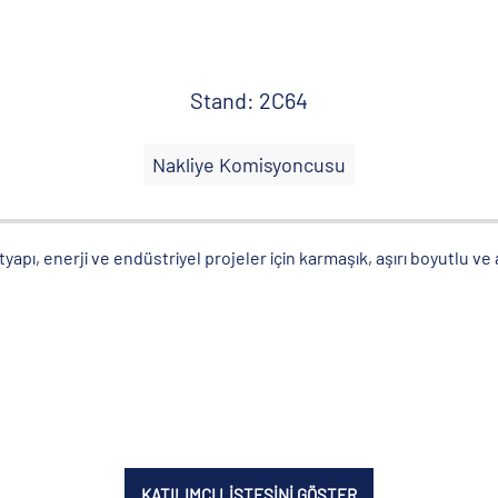
Stand: 2C64
Nakliye Komisyoncusu
 altyapı, enerji ve endüstriyel projeler için karmaşık, aşırı boyutlu ve
KATILIMCI LİSTESİNİ GÖSTER