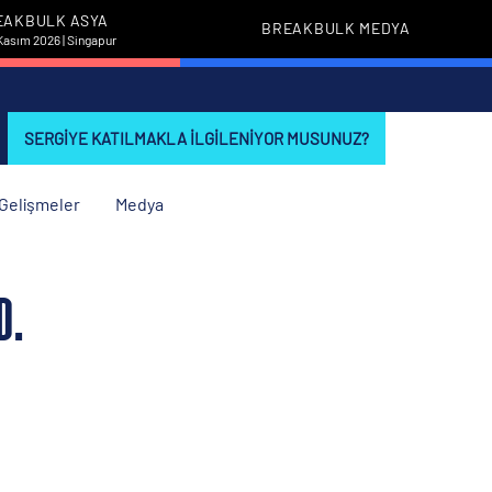
EAKBULK ASYA
BREAKBULK MEDYA
Kasım 2026 | Singapur
SERGIYE KATILMAKLA ILGILENIYOR MUSUNUZ?
i Gelişmeler
Medya
D.