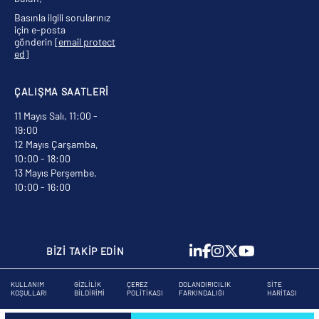
Basınla ilgili sorularınız
için e-posta
gönderin
[email protect
ed]
ÇALIŞMA SAATLERİ
11 Mayıs Salı, 11:00 -
19:00
12 Mayıs Çarşamba,
10:00 - 18:00
13 Mayıs Perşembe,
10:00 - 16:00
BİZİ TAKİP EDİN
KULLANIM
GIZLILIK
ÇEREZ
DOLANDIRICILIK
SITE
KOŞULLARI
BILDIRIMI
POLITIKASI
FARKINDALIĞI
HARITASI