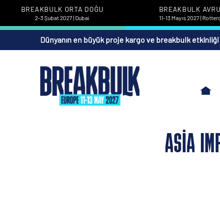
BREAKBULK ORTA DOĞU
BREAKBULK AVR
2-3 Şubat 2027 | Dubai
11-13 Mayıs 2027 | Rotte
Dünyanın en büyük proje kargo ve breakbulk etkinliği
ASIA IM