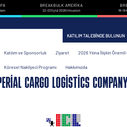
UPA
BREAKBULK AMERIKA
BR
rdam
22-23 Eylül 2026 | Houston
18-19 
KATILIM TALEBINDE BULUNUN
Katılım ve Sponsorluk
Ziyaret
2026 Yılına İlişkin Öneml
Küresel Nakliyeci Programı
Hakkımızda
PERIAL CARGO LOGISTICS COMPANY