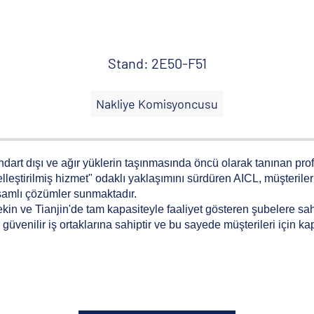
Stand: 2E50-F51
Nakliye Komisyoncusu
art dışı ve ağır yüklerin taşınmasında öncü olarak tanınan profe
zelleştirilmiş hizmet" odaklı yaklaşımını sürdüren AICL, müşteriler
psamlı çözümler sunmaktadır.
n ve Tianjin'de tam kapasiteyle faaliyet gösteren şubelere sah
güvenilir iş ortaklarına sahiptir ve bu sayede müşterileri için ka