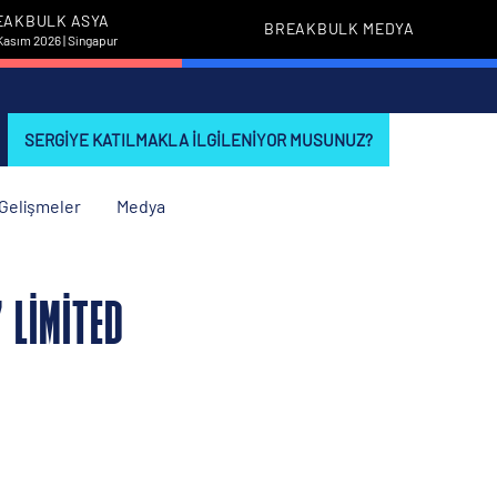
EAKBULK ASYA
BREAKBULK MEDYA
Kasım 2026 | Singapur
SERGIYE KATILMAKLA ILGILENIYOR MUSUNUZ?
i Gelişmeler
Medya
 LIMITED