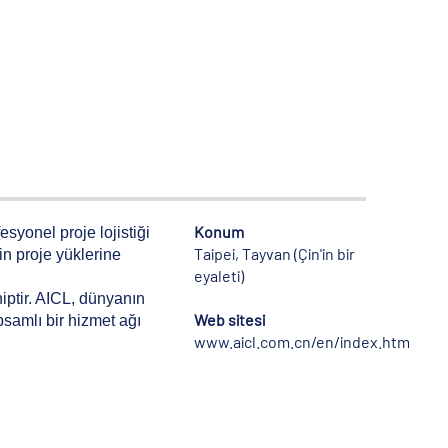
Konum
syonel proje lojistiği
Taipei, Tayvan (Çin'in bir
in proje yüklerine
eyaleti)
iptir. AICL, dünyanın
Web sitesi
psamlı bir hizmet ağı
www.aicl.com.cn/en/index.htm