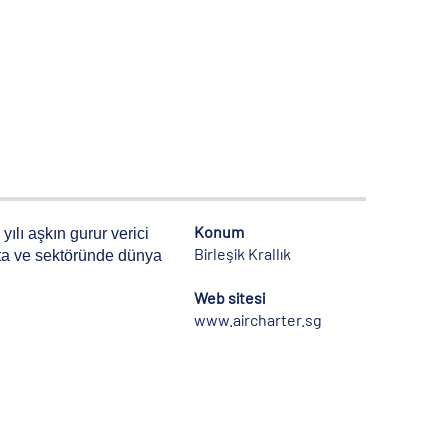
Konum
ılı aşkın gurur verici
Birleşik Krallık
akta ve sektöründe dünya
Web sitesi
www.aircharter.sg