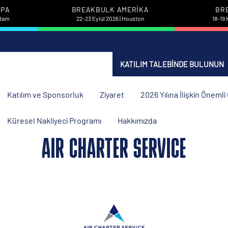
UPA
BREAKBULK AMERIKA
BR
rdam
22-23 Eylül 2026 | Houston
18-19 
KATILIM TALEBINDE BULUNUN
Katılım ve Sponsorluk
Ziyaret
2026 Yılına İlişkin Öneml
Küresel Nakliyeci Programı
Hakkımızda
AIR CHARTER SERVICE