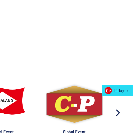
Türkçe
al Event
Global Event