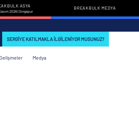
EAKBULK ASYA
BREAKBULK MEDYA
Kasım 2026 | Singapur
SERGIYE KATILMAKLA ILGILENIYOR MUSUNUZ?
i Gelişmeler
Medya