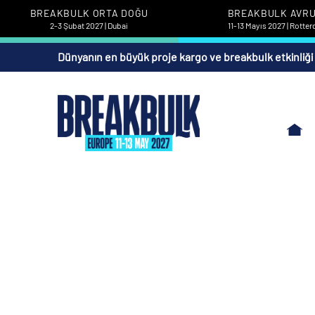
BREAKBULK ORTA DOĞU
BREAKBULK AVR
2-3 Şubat 2027 | Dubai
11-13 Mayıs 2027 | Rotte
Dünyanın en büyük proje kargo ve breakbulk etkinliği