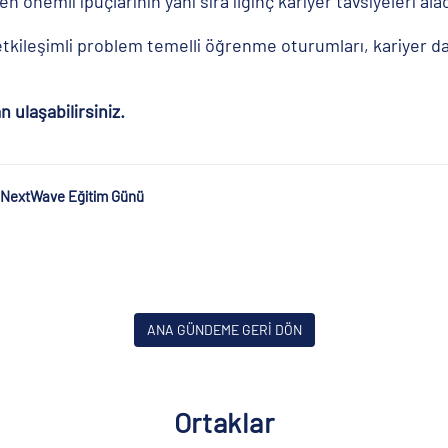
n önemli ipuçlarının yanı sıra ilginç kariyer tavsiyeleri ala
tkileşimli problem temelli öğrenme oturumları, kariyer da
 ulaşabilirsiniz.
NextWave Eğitim Günü
ANA GÜNDEME GERİ DÖN
Ortaklar