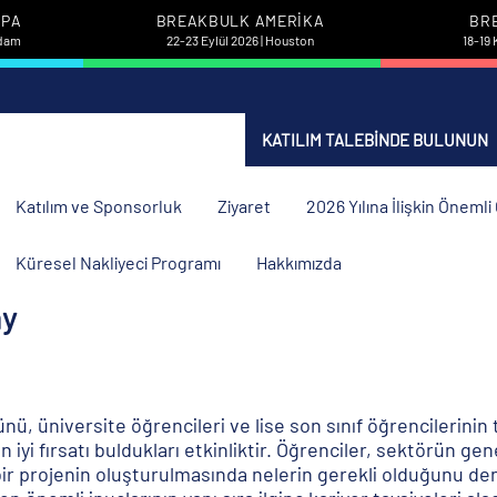
UPA
BREAKBULK AMERIKA
BR
rdam
22-23 Eylül 2026 | Houston
18-19 
KATILIM TALEBINDE BULUNUN
Katılım ve Sponsorluk
Ziyaret
2026 Yılına İlişkin Öneml
Küresel Nakliyeci Programı
Hakkımızda
ay
 üniversite öğrencileri ve lise son sınıf öğrencilerinin
 iyi fırsatı buldukları etkinliktir. Öğrenciler, sektörün ge
a bir projenin oluşturulmasında nelerin gerekli olduğunu 