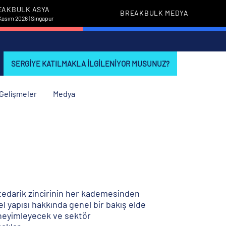
EAKBULK ASYA
BREAKBULK MEDYA
Kasım 2026 | Singapur
SERGIYE KATILMAKLA ILGILENIYOR MUSUNUZ?
i Gelişmeler
Medya
 tedarik zincirinin her kademesinden
nel yapısı hakkında genel bir bakış elde
deneyimleyecek ve sektör