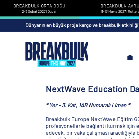
BREAKBULK ORTA DOĞU
BREAKBULK AVR
2-3 Şubat 2027 | Dubai
11-13 Mayıs 2027 | Rotte
Dünyanın en büyük proje kargo ve breakbulk etkinliği
NextWave Education D
* Yer - 3. Kat, 1AB Numaralı Liman *
Breakbulk Europe NextWave Eğitim Günü,
profesyonellerle bağlantı kurmak için en
edecek, bir vaka çalışması aracılığıyl