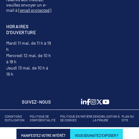
veuillez envoyer un e-
mail à
[email protected]
HORAIRES
D'OUVERTURE
Mardi 11 mai, de 11 h à 19
h
Mercredi 12 mai, de 10 h
à 18 h
Jeudi 13 mai, de 10 h à
16 h
SUIVEZ-NOUS
CONDITIONS
POLITIQUE DE
POLITIQUE EN MATIÈRE
SENSIBILISATION À
PLAN DU
D'UTILISATION
CONFIDENTIALITÉ
DE COOKIES
LA FRAUDE
SITE
MANIFESTEZ VOTRE INTÉRÊT
VOUS SOUHAITEZ EXPOSER ?